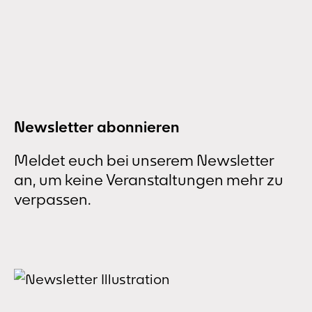
Artistic Manifesto“ macht die ehemalige
Kirche Heilige Familie in Dortmund-Marten
zum Raum für Kunst, Erinnerung und
Dialog. Die ehemalige Kirche Heilige
Familie in Dortmund-Marten wird vom...
Newsletter abonnieren
Meldet euch bei unserem Newsletter
an, um keine Veranstaltungen mehr zu
verpassen.