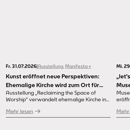
Fr. 31.07.2026
|
Ausstellung
,
Manifesta +
Mi. 2
Kunst eröffnet neue Perspektiven:
„let’
Ehemalige Kirche wird zum Ort für
Muse
Ausstellung „Reclaiming the Space of
Muse
Kunst und Gemeinschaft
eröf
Worship“ verwandelt ehemalige Kirche in
eröff
Samm
Dortmund-Marten Wie können
Sept
Sep
Mehr lesen
Mehr 
leerstehende Kirchen zu Orten der
Begegnung werden? Die Ausstellung
„Reclaiming the Space of Worship – An