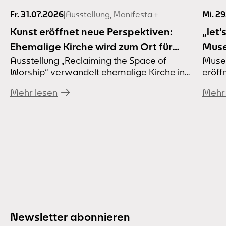
Fr. 31.07.2026
|
Ausstellung
,
Manifesta +
Mi. 2
Kunst eröffnet neue Perspektiven:
„let’
Ehemalige Kirche wird zum Ort für
Muse
Ausstellung „Reclaiming the Space of
Muse
Kunst und Gemeinschaft
eröf
Worship“ verwandelt ehemalige Kirche in
eröff
Samm
Dortmund-Marten Wie können
Sept
Sep
Mehr lesen
Mehr 
leerstehende Kirchen zu Orten der
Begegnung werden? Die Ausstellung
„Reclaiming the Space of Worship – An
Artistic Manifesto“ macht die ehemalige
Kirche Heilige Familie in Dortmund-Marten
zum Raum für Kunst, Erinnerung und
Dialog. Die ehemalige Kirche Heilige
Familie in Dortmund-Marten wird vom...
Newsletter abonnieren