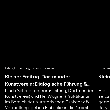
Film
,
Führung
,
Erwachsene
Come
Kleiner Freitag: Dortmunder
Klei
Kunstverein: Dialogische Führung &
Linda Schröer (Interimsleitung, Dortmunder
Hier 
Filmabend
Kunstverein) und Hel Wagner (Praktikantin
selbs
im Bereich der Kuratorischen Assistenz &
gegen
Vermittlung) geben Einblicke in die Arbeit
Jury!