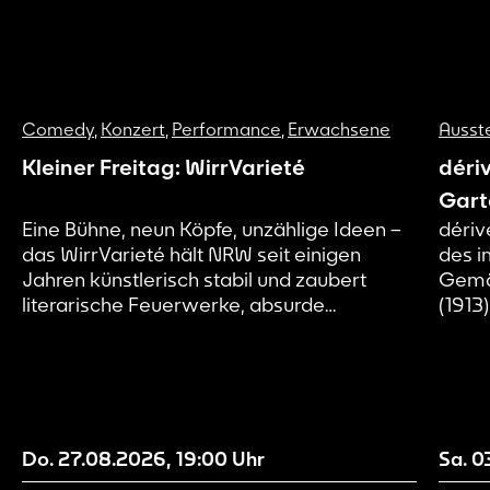
Comedy
,
Konzert
,
Performance
,
Erwachsene
Ausst
Kleiner Freitag: WirrVarieté
déri
Gart
Eine Bühne, neun Köpfe, unzählige Ideen –
dériv
das WirrVarieté hält NRW seit einigen
des i
Jahren künstlerisch stabil und zaubert
Gemä
literarische Feuerwerke, absurde
(1913
Gedankensprünge und feinste Livekunst
künst
auf die Bühnen. Wenn Andy Strauß, Sandra
und d
Da Vina, Sebastian 23, Luca Swieter, Aylin
verst
Celik, Yannick Steinkellner und Jana Goller
Entwi
zusammentreffen, entsteht mehr als eine
sicht
Lesebühne – ein morphendes Ensemble...
diese
Do. 27.08.2026
,
19:00
Uhr
Sa. 0
Besuc