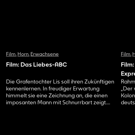
Film
,
Horn
,
Erwachsene
Film
,
Film: Das Liebes-ABC
Film:
Expr
Die Grafentochter Lis soll ihren Zukünftigen
Rahm
kennenlernen. In freudiger Erwartung
„Der 
himmelt sie eine Zeichnung an, die einen
Kolon
imposanten Mann mit Schnurrbart zeigt.
deuts
Doch der für sie Auserwählte hält nicht,
kolon
was Lis’ Fantasie verspricht. Zu ihrer
Mensc
Bestürzung erweist er sich als
Pechs
unscheinbarer Jüngling, schüchtern und
Deuts