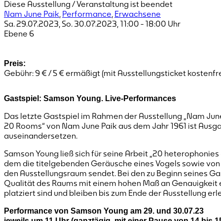
Diese Ausstellung / Veranstaltung ist beendet
Nam June Paik
,
Performance
,
Erwachsene
Sa. 29.07.2023
,
So. 30.07.2023
,
11:00
-
18:00
Uhr
Ebene 6
Preis:
Gebühr: 9 € / 5 € ermäßigt (mit Ausstellungsticket kostenfre
Gastspiel: Samson Young. Live-Performances
Das letzte Gastspiel im Rahmen der Ausstellung „Nam June 
20 Rooms“ von Nam June Paik aus dem Jahr 1961 ist Ausgang
auseinandersetzen.
Samson Young ließ sich für seine Arbeit „20 heterophonies (
dem die titelgebenden Geräusche eines Vogels sowie von 
den Ausstellungsraum sendet. Bei den zu Beginn seines Ga
Qualität des Raums mit einem hohen Maß an Genauigkeit e
platziert sind und bleiben bis zum Ende der Ausstellung erl
Performance von Samson Young am 29. und 30.07.23
jeweils um 11 Uhr (ganztägig, mit einer Pause von 14 bis 