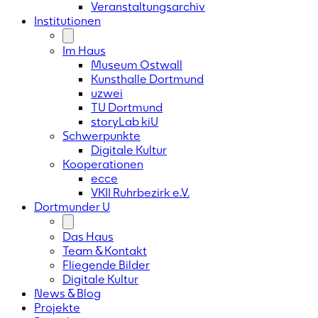
Veranstaltungsarchiv
Institutionen
Im Haus
Museum Ostwall
Kunsthalle Dortmund
uzwei
TU Dortmund
storyLab kiU
Schwerpunkte
Digitale Kultur
Kooperationen
ecce
VKII Ruhrbezirk e.V.
Dortmunder
U
Das Haus
Team & Kontakt
Fliegende Bilder
Digitale Kultur
News & Blog
Projekte