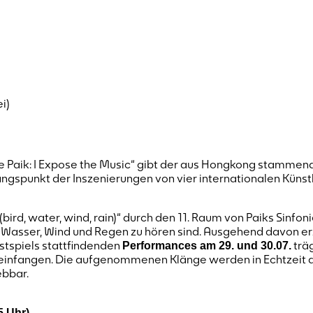
i)
Paik: I Expose the Music“ gibt der aus Hongkong stammende 
spunkt der Inszenierungen von vier internationalen Künstler*
bird, water, wind, rain)“ durch den 11. Raum von Paiks Sinfon
Wasser, Wind und Regen zu hören sind. Ausgehend davon erz
stspiels stattfindenden
träg
Performances am 29. und 30.07.
infangen. Die aufgenommenen Klänge werden in Echtzeit an
ebbar.
15 Uhr)