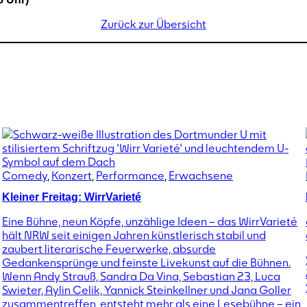
Zurück zur Übersicht
Comedy
,
Konzert
,
Performance
,
Erwachsene
Kleiner Freitag: WirrVarieté
Eine Bühne, neun Köpfe, unzählige Ideen – das WirrVarieté
hält NRW seit einigen Jahren künstlerisch stabil und
zaubert literarische Feuerwerke, absurde
Gedankensprünge und feinste Livekunst auf die Bühnen.
Wenn Andy Strauß, Sandra Da Vina, Sebastian 23, Luca
Swieter, Aylin Celik, Yannick Steinkellner und Jana Goller
zusammentreffen, entsteht mehr als eine Lesebühne – ein