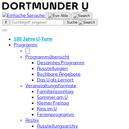
Skip
to
content
X
Suche
100 Jahre U-Turm
Programm
Programmübersicht
Gesamtes Programm
Ausstellungen
Buchbare Angebote
Das U als Lernort
Veranstaltungsformate
Familiensonntag
Sommer am U
Kleiner Freitag
Kino im U
Ferienprogramm
Archiv
Ausstellungsarchiv