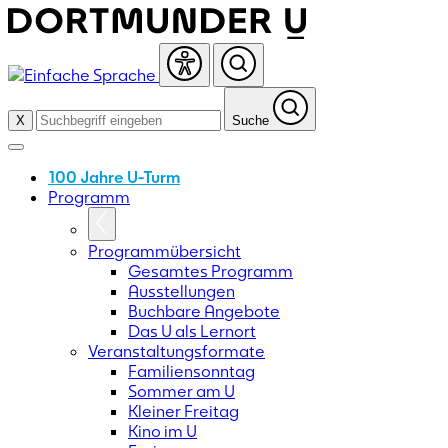
Skip
to
content
X
Suche
100 Jahre U-Turm
Programm
Programmübersicht
Gesamtes Programm
Ausstellungen
Buchbare Angebote
Das U als Lernort
Veranstaltungsformate
Familiensonntag
Sommer am U
Kleiner Freitag
Kino im U