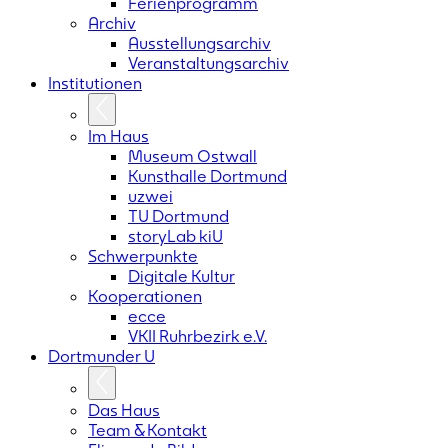
Ferienprogramm
Archiv
Ausstellungsarchiv
Veranstaltungsarchiv
Institutionen
Im Haus
Museum Ostwall
Kunsthalle Dortmund
uzwei
TU Dortmund
storyLab kiU
Schwerpunkte
Digitale Kultur
Kooperationen
ecce
VKII Ruhrbezirk e.V.
Dortmunder
U
Das Haus
Team & Kontakt