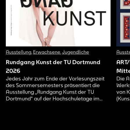
Ausstellung
,
Erwachsene
,
Jugendliche
Ausst
Rundgang Kunst der TU Dortmund
ART/
2026
Mitte
Jedes Jahr zum Ende der Vorlesungszeit
Die A
des Sommersemesters präsentiert die
Werks
Ausstellung „Rundgang Kunst der TU
von K
Dortmund“ auf der Hochschuletage im
(Kuns
Dortmunder U herausragende
mitte
künstlerische Arbeiten von
in de
Kunststudierenden der TU Dortmund. Die
schri
Ausstellung bietet den Studierenden die
Rezep