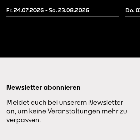
Möglichkeit, ihre Kunst in einem
sowie
institutionellen Rahmen einem größeren
St. R
Fr. 24.07.2026
-
So. 23.08.2026
Do. 
Publikum vorzustellen. Der Rundgang
Glock
Kunst erfreut sich seit vielen Jahren...
das G
Newsletter abonnieren
Meldet euch bei unserem Newsletter
an, um keine Veranstaltungen mehr zu
verpassen.