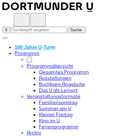
Skip
to
content
X
Suche
100 Jahre U-Turm
Programm
Programmübersicht
Gesamtes Programm
Ausstellungen
Buchbare Angebote
Das U als Lernort
Veranstaltungsformate
Familiensonntag
Sommer am U
Kleiner Freitag
Kino im U
Ferienprogramm
Archiv