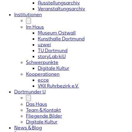
Ausstellungsarchiv
Veranstaltungsarchiv
Institutionen
Im Haus
Museum Ostwall
Kunsthalle Dortmund
uzwei
TU Dortmund
storyLab kiU
Schwerpunkte
Digitale Kultur
Kooperationen
ecce
VKII Ruhrbezirk e.V.
Dortmunder
U
Das Haus
Team & Kontakt
Fliegende Bilder
Digitale Kultur
News & Blog