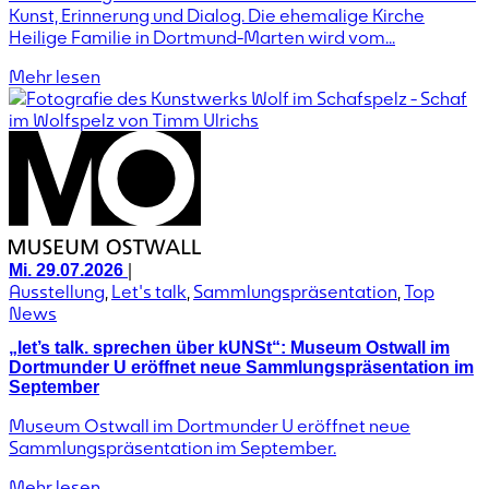
Kunst, Erinnerung und Dialog. Die ehemalige Kirche
Heilige Familie in Dortmund-Marten wird vom...
Mehr lesen
|
Mi. 29.07.2026
Ausstellung
,
Let's talk
,
Sammlungspräsentation
,
Top
News
„let’s talk. sprechen über kUNSt“: Museum Ostwall im
Dortmunder U eröffnet neue Sammlungspräsentation im
September
Museum Ostwall im Dortmunder U eröffnet neue
Sammlungspräsentation im September.
Mehr lesen