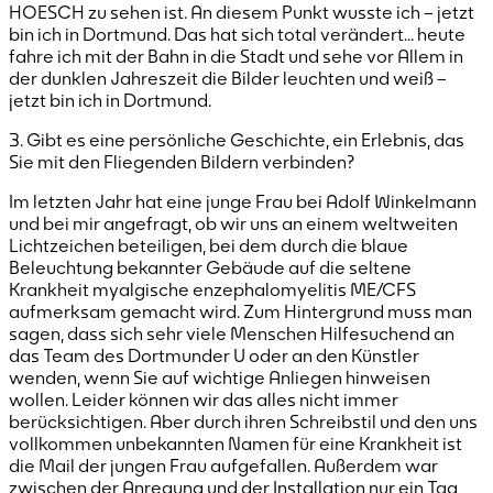
HOESCH zu sehen ist. An diesem Punkt wusste ich – jetzt
bin ich in Dortmund. Das hat sich total verändert… heute
fahre ich mit der Bahn in die Stadt und sehe vor Allem in
der dunklen Jahreszeit die Bilder leuchten und weiß –
jetzt bin ich in Dortmund.
3. Gibt es eine persönliche Geschichte, ein Erlebnis, das
Sie mit den Fliegenden Bildern verbinden?
Im letzten Jahr hat eine junge Frau bei Adolf Winkelmann
und bei mir angefragt, ob wir uns an einem weltweiten
Lichtzeichen beteiligen, bei dem durch die blaue
Beleuchtung bekannter Gebäude auf die seltene
Krankheit myalgische enzephalomyelitis ME/CFS
aufmerksam gemacht wird. Zum Hintergrund muss man
sagen, dass sich sehr viele Menschen Hilfesuchend an
das Team des Dortmunder U oder an den Künstler
wenden, wenn Sie auf wichtige Anliegen hinweisen
wollen. Leider können wir das alles nicht immer
berücksichtigen. Aber durch ihren Schreibstil und den uns
vollkommen unbekannten Namen für eine Krankheit ist
die Mail der jungen Frau aufgefallen. Außerdem war
zwischen der Anregung und der Installation nur ein Tag