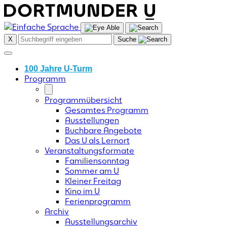
Skip
to
content
X
Suche
100 Jahre U-Turm
Programm
Programmübersicht
Gesamtes Programm
Ausstellungen
Buchbare Angebote
Das U als Lernort
Veranstaltungsformate
Familiensonntag
Sommer am U
Kleiner Freitag
Kino im U
Ferienprogramm
Archiv
Ausstellungsarchiv