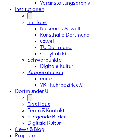
Veranstaltungsarchiv
Institutionen
Im Haus
Museum Ostwall
Kunsthalle Dortmund
uzwei
TU Dortmund
storyLab kiU
Schwerpunkte
Digitale Kultur
Kooperationen
ecce
VKII Ruhrbezirk e.V.
Dortmunder
U
Das Haus
Team & Kontakt
Fliegende Bilder
Digitale Kultur
News & Blog
Projekte