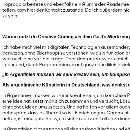
Koprodo arbeitete und ebenfalls ein Alumni der Akademie i
teilen, kam hier der Kontakt zustande. Da ich außerdem nic
zu sein.
Warum nutzt du Creative Coding als dein Go-To-Werkzeug
Ich habe mich viel mit digitalen Technologien auseinanderg
benutzen, ohne überhaupt zu verstehen, wie sie funktionier
war auch eine soziale Frage. Aber dann interessierte mich
spannend, durch Programmieren auf ganz neue Weise viele 
„In Argentinien müssen wir sehr kreativ sein, um komplexe
Als argentinische Künstlerin in Deutschland, was denkst
In Argentinien müssen wir sehr kreativ sein, um komplexe 
eine Idee hat, setzt man sich zusammen und versucht, Lösun
einfacher, Ideen umzusetzen. Und da helfen vor allem auch
behaupten, dass es überall so ist. Einrichtungen, Communi
helfen, ist eine gute Basis, um sich kreativ entfalten zu kön
In Argentinien gibt es neben all den soziopolitischen und 