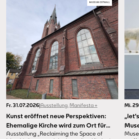
Fr. 31.07.2026
|
Ausstellung
,
Manifesta +
Mi. 2
Kunst eröffnet neue Perspektiven:
„let’
Ehemalige Kirche wird zum Ort für
Muse
Ausstellung „Reclaiming the Space of
Muse
Kunst und Gemeinschaft
eröf