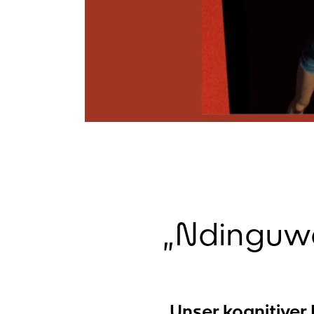
„Ndinguwe
„Unser kognitiver