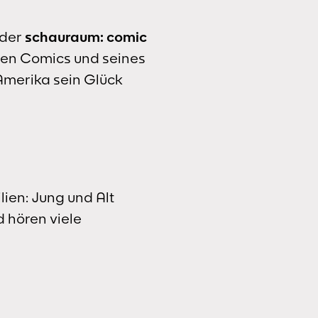
 der
schauraum: comic
sten Comics und seines
Amerika sein Glück
lien: Jung und Alt
d hören viele