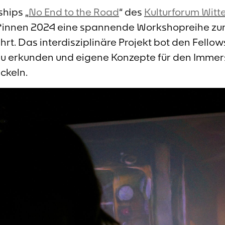
hips „
No End to the Road
“ des
Kulturforum Witt
r*innen 2024 eine spannende Workshopreihe z
hrt. Das interdisziplinäre Projekt bot den Fello
 zu erkunden und eigene Konzepte für den Imme
ckeln.