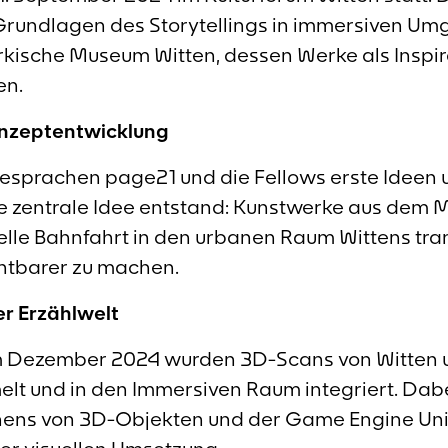
e Grundlagen des Storytellings in immersiven U
kische Museum Witten, dessen Werke als Inspira
en.
onzeptentwicklung
esprachen page21 und die Fellows erste Ideen 
ne zentrale Idee entstand: Kunstwerke aus de
tuelle Bahnfahrt in den urbanen Raum Wittens tr
chtbarer zu machen.
er Erzählwelt
 Dezember 2024 wurden 3D-Scans von Witten 
 und in den Immersiven Raum integriert. Dabei
ens von 3D-Objekten und der Game Engine Uni