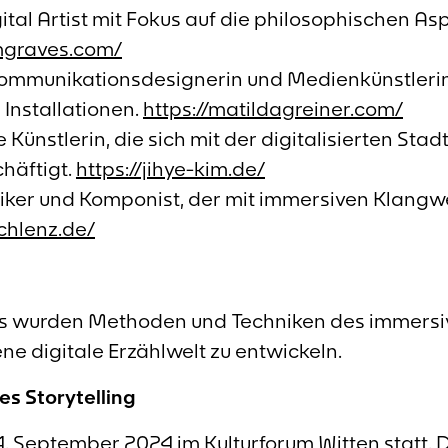
gital Artist mit Fokus auf die philosophischen As
mgraves.com/
Kommunikationsdesignerin und Medienkünstlerin
 Installationen.
https://matildagreiner.com/
e Künstlerin, die sich mit der digitalisierten Stad
chäftigt.
https://jihye-kim.de/
siker und Komponist, der mit immersiven Klangwe
chlenz.de/
 wurden Methoden und Techniken des immersiv
ene digitale Erzählwelt zu entwickeln.
es Storytelling
. September 2024 im Kulturforum Witten statt. D