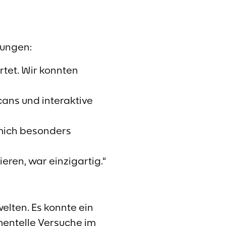
rungen:
rtet. Wir konnten
cans und interaktive
 mich besonders
ren, war einzigartig.“
welten. Es konnte ein
mentelle Versuche im