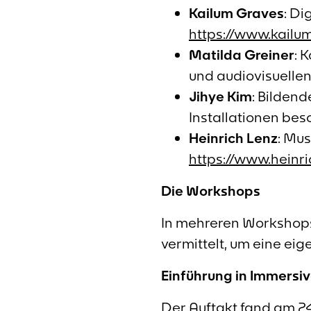
Kailum Graves
: Di
https://www.kailu
Matilda Greiner
: 
und audiovisuellen
Jihye Kim
: Bildend
Installationen bes
Heinrich Lenz
: Mu
https://www.heinri
Die Workshops
In mehreren Workshops
vermittelt, um eine eig
Einführung in Immersiv
Der Auftakt fand am 24