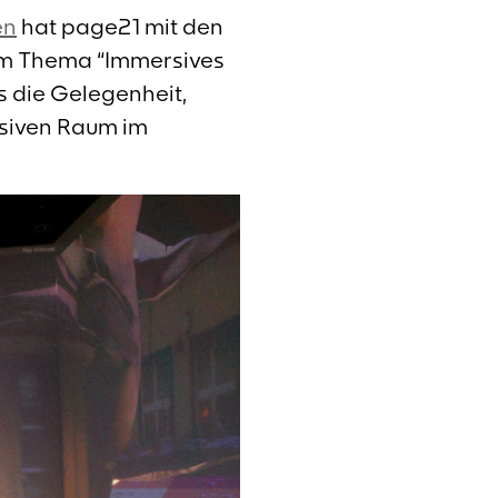
en
hat page21 mit den
um Thema “Immersives
ws die Gelegenheit,
rsiven Raum im