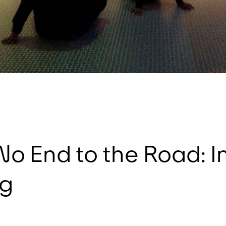
No End to the Road: 
ng