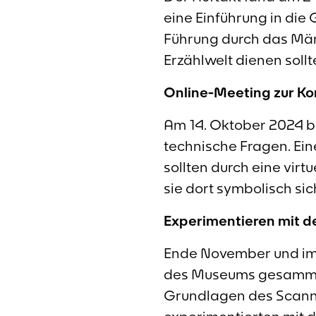
eine Einführung in di
Führung durch das Mär
Erzählwelt dienen sollt
Online-Meeting zur K
Am 14. Oktober 2024 b
technische Fragen. Ei
sollten durch eine vir
sie dort symbolisch si
Experimentieren mit d
Ende November und im
des Museums gesammelt
Grundlagen des Scann