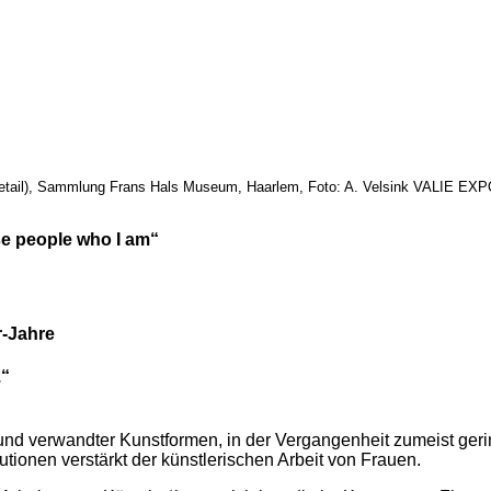
29 (Detail), Sammlung Frans Hals Museum, Haarlem, Foto: A. Velsink VALIE E
se people who I am“
r-Jahre
.“
und verwandter Kunstformen, in der Vergangenheit zumeist g
utionen verstärkt der künstlerischen Arbeit von Frauen.