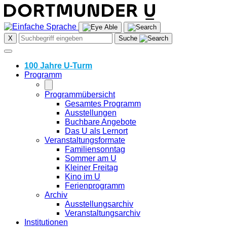
Skip
to
content
X
Suche
100 Jahre U-Turm
Programm
Programmübersicht
Gesamtes Programm
Ausstellungen
Buchbare Angebote
Das U als Lernort
Veranstaltungsformate
Familiensonntag
Sommer am U
Kleiner Freitag
Kino im U
Ferienprogramm
Archiv
Ausstellungsarchiv
Veranstaltungsarchiv
Institutionen