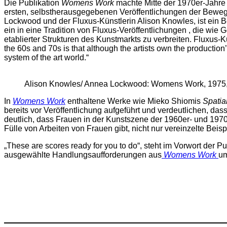
Die Publikation
Womens Work
machte Mitte der 1970er-Jahre 
ersten, selbstherausgegebenen Veröffentlichungen der Bewegu
Lockwood und der Fluxus-Künstlerin Alison Knowles, ist ein Be
ein in eine Tradition von Fluxus-Veröffentlichungen , die wie
etablierter Strukturen des Kunstmarkts zu verbreiten. Fluxus-
the 60s and 70s is that although the artists own the production
system of the art world.“
Alison Knowles/ Annea Lockwood: Womens Work, 1975, M
In
Womens Work
enthaltene Werke wie Mieko Shiomis
Spati
bereits vor Veröffentlichung aufgeführt und verdeutlichen, d
deutlich, dass Frauen in der Kunstszene der 1960er- und 1970e
Fülle von Arbeiten von Frauen gibt, nicht nur vereinzelte Beisp
„These are scores ready for you to do“, steht im Vorwort de
ausgewählte Handlungsaufforderungen aus
Womens Work
um