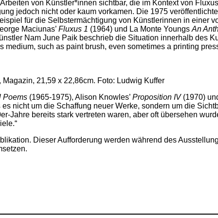
Arbeiten von Künstler*innen sichtbar, die im Kontext von Flux
ng jedoch nicht oder kaum vorkamen. Die 1975 veröffentlichte
ispiel für die Selbstermächtigung von Künstlerinnen in einer v
 George Maciunas’
Fluxus 1
(1964) und La Monte Youngs
An Ant
Künstler Nam June Paik beschrieb die Situation innerhalb des K
’s medium, such as paint brush, even sometimes a printing press,
agazin, 21,59 x 22,86cm. Foto: Ludwig Kuffer
al Poems
(1965-1975), Alison Knowles’
Proposition IV
(1970) u
ass es nicht um die Schaffung neuer Werke, sondern um die Sich
r-Jahre bereits stark vertreten waren, aber oft übersehen wurd
iele.“
r Publikation. Dieser Aufforderung werden während des Ausstel
setzen.