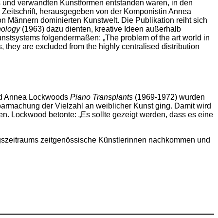
us und verwandten Kunstformen entstanden waren, in den
 Zeitschrift, herausgegeben von der Komponistin Annea
on Männern dominierten Kunstwelt. Die Publikation reiht sich
hology
(1963) dazu dienten, kreative Ideen außerhalb
unstsystems folgendermaßen: „The problem of the art world in
 they are excluded from the highly centralised distribution
nd Annea Lockwoods
Piano Transplants
(1969-1972) wurden
tbarmachung der Vielzahl an weiblicher Kunst ging. Damit wird
en. Lockwood betonte: „Es sollte gezeigt werden, dass es eine
lungszeitraums zeitgenössische Künstlerinnen nachkommen und