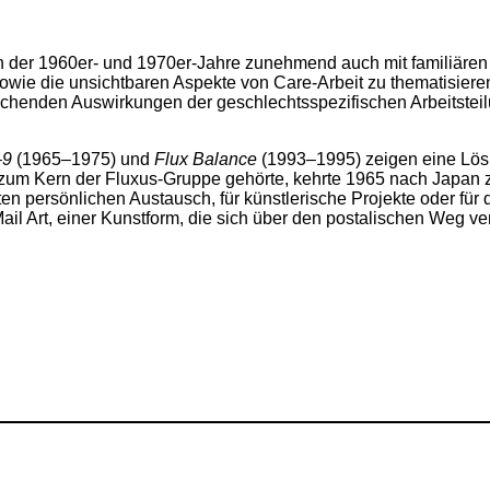
 der 1960er- und 1970er-Jahre zunehmend auch mit familiären
 die unsichtbaren Aspekte von Care-Arbeit zu thematisieren. „
eichenden Auswirkungen der geschlechtsspezifischen Arbeitstei
–9
(1965–1975) und
Flux Balance
(1993–1995) zeigen eine Lösun
t zum Kern der Fluxus-Gruppe gehörte, kehrte 1965 nach Japan 
kten persönlichen Austausch, für künstlerische Projekte oder für
 Mail Art, einer Kunstform, die sich über den postalischen Weg v