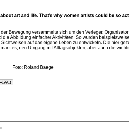
out art and life. That’s why women artists could be so acti
e der Bewegung versammelte sich um den Verleger, Organisato
und die Abbildung einfacher Aktivitäten. So wurden beispielswe
e Sichtweisen auf das eigene Leben zu entwickeln. Die hier ge
rmances, den Umgang mit Alltagsobjekten, aber auch die wicht
Foto: Roland Baege
3–1991)
g