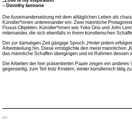
„Love is my inspiration“
– Dorothy Iannone
Die Auseinandersetzung mit dem alltäglichen Leben als char
Künstler*innen untereinander ein: Zwei männliche Protagonis
Fluxus-Objekten. Künstler*innen wie Yoko Ono und John Lenn
miteinander, die sich ebenfalls in ihrem künstlerischen Schaf
Der zur damaligen Zeit gängige Spruch „Hinter jedem erfolgre
Arbeitsteilung hin. Diese ermöglichte den meist männlichen „K
das männliche Schaffen übergingen und im Rahmen dessen
Die Arbeiten der hier präsentierten Paare zeigen ein anderes 
gegenseitig, zum Teil trotz Kindern, weiter künstlerisch tätig 