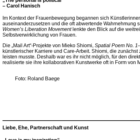
„The personal is political“
– Carol Hanisch
Im Kontext der Frauenbewegung begannen sich Künstlerinnen
auseinanderzusetzen und die oft abwertende Wahrnehmung sowie
Women’s Liberation Movement
lenkte den Blick auf die weitr
Selbstverwirklichung von Frauen.
Die „Mail Art“-Projekte von Mieko Shiomi,
Spatial Poem No. 1
künstlerischer Karriere und Care-Arbeit. Shiomi, die zunächs
leisten musste. Deshalb war es ihr nicht möglich, für den dire
realisierte sie ihre kollaborativen Kunstwerke oft in Form von
Foto: Roland Baege
Liebe, Ehe, Partnerschaft und Kunst