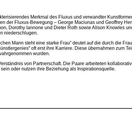
akterisierendes Merkmal des Fluxus und verwandter Kunstforme
ten der Fluxus-Bewegung – George Maciunas und Geoffrey Hendr
on, Dorothy Iannone und Dieter Roth sowie Alison Knowles und
fen niederschlugen.
ichen Mann steht eine starke Frau“ deutet auf die durch die F
ünstlergenies“ oft erst ihre Karriere. Diese übernahmen zum Te
 wahrgenommen wurden.
Verständnis von Partnerschaft. Die Paare arbeiteten kollaborat
zu sein oder nutzen ihre Beziehung als Inspirationsquelle.