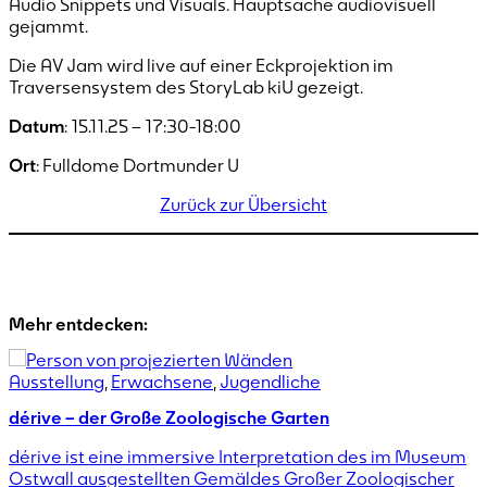
Audio Snippets und Visuals. Hauptsache audiovisuell
gejammt.
Die AV Jam wird live auf einer Eckprojektion im
Traversensystem des StoryLab kiU gezeigt.
Datum
: 15.11.25 – 17:30-18:00
Ort
: Fulldome Dortmunder U
Zurück zur Übersicht
Mehr entdecken:
Ausstellung
,
Erwachsene
,
Jugendliche
dérive – der Große Zoologische Garten
dérive ist eine immersive Interpretation des im Museum
E
Ostwall ausgestellten Gemäldes Großer Zoologischer
i