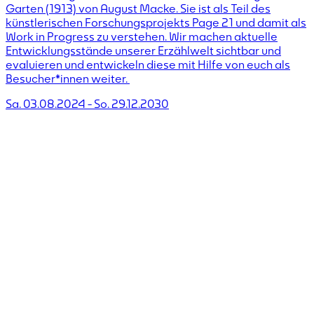
Garten (1913) von August Macke. Sie ist als Teil des
m
künstlerischen Forschungsprojekts Page 21 und damit als
z
Work in Progress zu verstehen. Wir machen aktuelle
Entwicklungsstände unserer Erzählwelt sichtbar und
i
evaluieren und entwickeln diese mit Hilfe von euch als
m
Besucher*innen weiter.
j
Sa. 03.08.2024
-
So. 29.12.2030