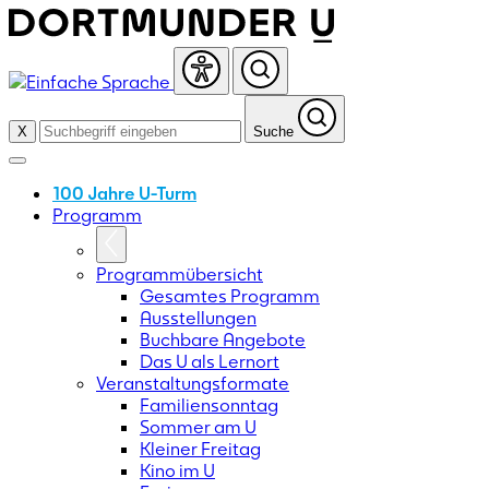
Skip
to
content
X
Suche
100 Jahre U-Turm
Programm
Programmübersicht
Gesamtes Programm
Ausstellungen
Buchbare Angebote
Das U als Lernort
Veranstaltungsformate
Familiensonntag
Sommer am U
Kleiner Freitag
Kino im U