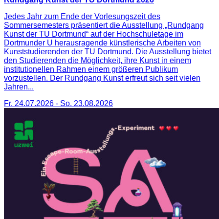
Jedes Jahr zum Ende der Vorlesungszeit des
Sommersemesters präsentiert die Ausstellung „Rundgang
Kunst der TU Dortmund“ auf der Hochschuletage im
Dortmunder U herausragende künstlerische Arbeiten von
Kunststudierenden der TU Dortmund. Die Ausstellung bietet
den Studierenden die Möglichkeit, ihre Kunst in einem
institutionellen Rahmen einem größeren Publikum
vorzustellen. Der Rundgang Kunst erfreut sich seit vielen
Jahren...
Fr. 24.07.2026
-
So. 23.08.2026