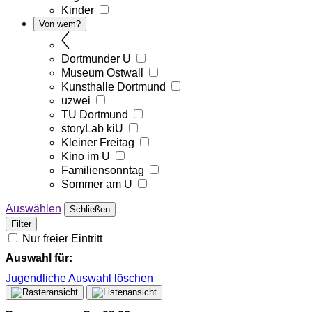
Kinder
Von wem?
Dortmunder U
Museum Ostwall
Kunsthalle Dortmund
uzwei
TU Dortmund
storyLab kiU
Kleiner Freitag
Kino im U
Familiensonntag
Sommer am U
Auswählen
Schließen
Filter
Nur freier Eintritt
Auswahl für:
Jugendliche
Auswahl löschen