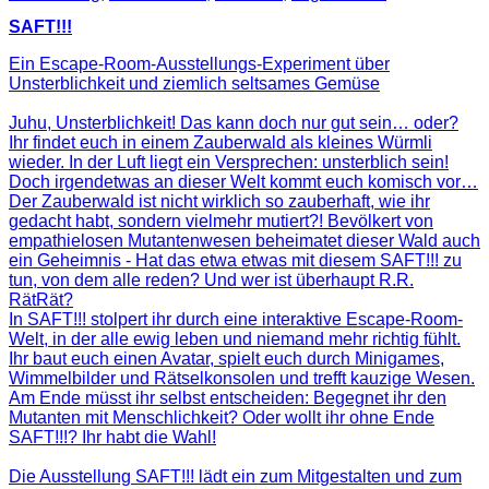
SAFT!!!
Ein Escape-Room-Ausstellungs-Experiment über
Unsterblichkeit und ziemlich seltsames Gemüse
Juhu, Unsterblichkeit! Das kann doch nur gut sein… oder?
Ihr findet euch in einem Zauberwald als kleines Würmli
wieder. In der Luft liegt ein Versprechen: unsterblich sein!
Doch irgendetwas an dieser Welt kommt euch komisch vor…
Der Zauberwald ist nicht wirklich so zauberhaft, wie ihr
gedacht habt, sondern vielmehr mutiert?! Bevölkert von
empathielosen Mutantenwesen beheimatet dieser Wald auch
ein Geheimnis - Hat das etwa etwas mit diesem SAFT!!! zu
tun, von dem alle reden? Und wer ist überhaupt R.R.
RätRät?
In SAFT!!! stolpert ihr durch eine interaktive Escape-Room-
Welt, in der alle ewig leben und niemand mehr richtig fühlt.
Ihr baut euch einen Avatar, spielt euch durch Minigames,
Wimmelbilder und Rätselkonsolen und trefft kauzige Wesen.
Am Ende müsst ihr selbst entscheiden: Begegnet ihr den
Mutanten mit Menschlichkeit? Oder wollt ihr ohne Ende
SAFT!!!? Ihr habt die Wahl!
Die Ausstellung SAFT!!! lädt ein zum Mitgestalten und zum