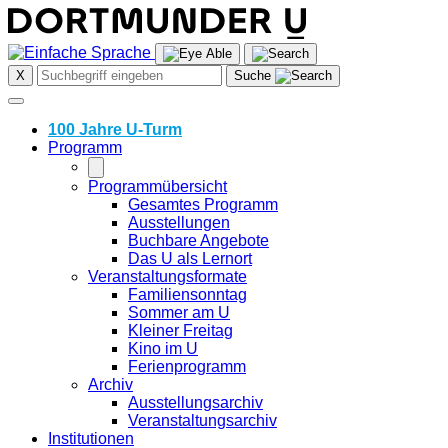
Skip
to
content
X
Suche
100 Jahre U-Turm
Programm
Programmübersicht
Gesamtes Programm
Ausstellungen
Buchbare Angebote
Das U als Lernort
Veranstaltungsformate
Familiensonntag
Sommer am U
Kleiner Freitag
Kino im U
Ferienprogramm
Archiv
Ausstellungsarchiv
Veranstaltungsarchiv
Institutionen