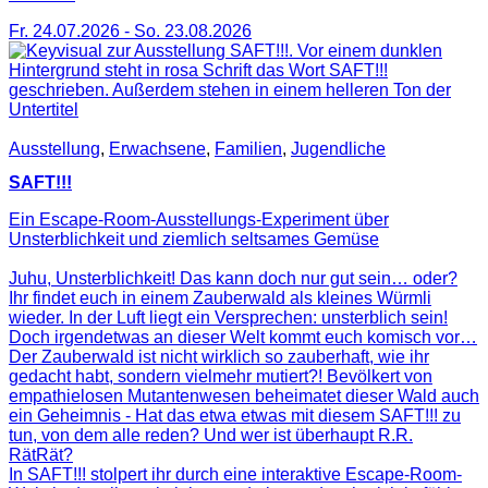
Fr. 24.07.2026
-
So. 23.08.2026
Ausstellung
,
Erwachsene
,
Familien
,
Jugendliche
SAFT!!!
Ein Escape-Room-Ausstellungs-Experiment über
Unsterblichkeit und ziemlich seltsames Gemüse
Juhu, Unsterblichkeit! Das kann doch nur gut sein… oder?
Ihr findet euch in einem Zauberwald als kleines Würmli
wieder. In der Luft liegt ein Versprechen: unsterblich sein!
Doch irgendetwas an dieser Welt kommt euch komisch vor…
Der Zauberwald ist nicht wirklich so zauberhaft, wie ihr
gedacht habt, sondern vielmehr mutiert?! Bevölkert von
empathielosen Mutantenwesen beheimatet dieser Wald auch
ein Geheimnis - Hat das etwa etwas mit diesem SAFT!!! zu
tun, von dem alle reden? Und wer ist überhaupt R.R.
RätRät?
In SAFT!!! stolpert ihr durch eine interaktive Escape-Room-