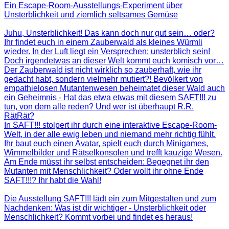
Ein Escape-Room-Ausstellungs-Experiment über
Unsterblichkeit und ziemlich seltsames Gemüse
Juhu, Unsterblichkeit! Das kann doch nur gut sein… oder?
Ihr findet euch in einem Zauberwald als kleines Würmli
wieder. In der Luft liegt ein Versprechen: unsterblich sein!
Doch irgendetwas an dieser Welt kommt euch komisch vor…
Der Zauberwald ist nicht wirklich so zauberhaft, wie ihr
gedacht habt, sondern vielmehr mutiert?! Bevölkert von
empathielosen Mutantenwesen beheimatet dieser Wald auch
ein Geheimnis - Hat das etwa etwas mit diesem SAFT!!! zu
tun, von dem alle reden? Und wer ist überhaupt R.R.
RätRät?
In SAFT!!! stolpert ihr durch eine interaktive Escape-Room-
Welt, in der alle ewig leben und niemand mehr richtig fühlt.
Ihr baut euch einen Avatar, spielt euch durch Minigames,
Wimmelbilder und Rätselkonsolen und trefft kauzige Wesen.
Am Ende müsst ihr selbst entscheiden: Begegnet ihr den
Mutanten mit Menschlichkeit? Oder wollt ihr ohne Ende
SAFT!!!? Ihr habt die Wahl!
Die Ausstellung SAFT!!! lädt ein zum Mitgestalten und zum
Nachdenken: Was ist dir wichtiger - Unsterblichkeit oder
Menschlichkeit? Kommt vorbei und findet es heraus!