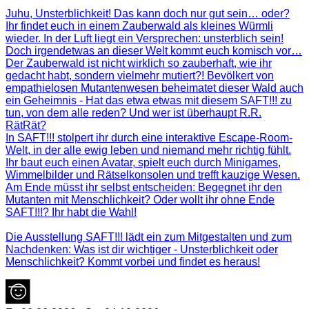
Juhu, Unsterblichkeit! Das kann doch nur gut sein… oder?
Ihr findet euch in einem Zauberwald als kleines Würmli
wieder. In der Luft liegt ein Versprechen: unsterblich sein!
Doch irgendetwas an dieser Welt kommt euch komisch vor…
Der Zauberwald ist nicht wirklich so zauberhaft, wie ihr
gedacht habt, sondern vielmehr mutiert?! Bevölkert von
empathielosen Mutantenwesen beheimatet dieser Wald auch
ein Geheimnis - Hat das etwa etwas mit diesem SAFT!!! zu
tun, von dem alle reden? Und wer ist überhaupt R.R.
RätRät?
In SAFT!!! stolpert ihr durch eine interaktive Escape-Room-
Welt, in der alle ewig leben und niemand mehr richtig fühlt.
Ihr baut euch einen Avatar, spielt euch durch Minigames,
Wimmelbilder und Rätselkonsolen und trefft kauzige Wesen.
Am Ende müsst ihr selbst entscheiden: Begegnet ihr den
Mutanten mit Menschlichkeit? Oder wollt ihr ohne Ende
SAFT!!!? Ihr habt die Wahl!
Die Ausstellung SAFT!!! lädt ein zum Mitgestalten und zum
Nachdenken: Was ist dir wichtiger - Unsterblichkeit oder
Menschlichkeit? Kommt vorbei und findet es heraus!