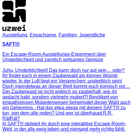
Ausstellung
,
Erwachsene
,
Familien
,
Jugendliche
SAFT!!!
Ein Escape-Room-Ausstellungs-Experiment über
Unsterblichkeit und ziemlich seltsames Gemüse
Juhu, Unsterblichkeit! Das kann doch nur gut sein… oder?
Ihr findet euch in einem Zauberwald als kleines Würmli
wieder. In der Luft liegt ein Versprechen: unsterblich sein!
Doch irgendetwas an dieser Welt kommt euch komisch vor…
Der Zauberwald ist nicht wirklich so zauberhaft, wie ihr
gedacht habt, sondern vielmehr mutiert?! Bevölkert von
empathielosen Mutantenwesen beheimatet dieser Wald auch
ein Geheimnis - Hat das etwa etwas mit diesem SAFT!!! zu
tun, von dem alle reden? Und wer ist überhaupt R.R.
RätRät?
In SAFT!!! stolpert ihr durch eine interaktive Escape-Room-
Welt, in der alle ewig leben und niemand mehr richtig fühlt.