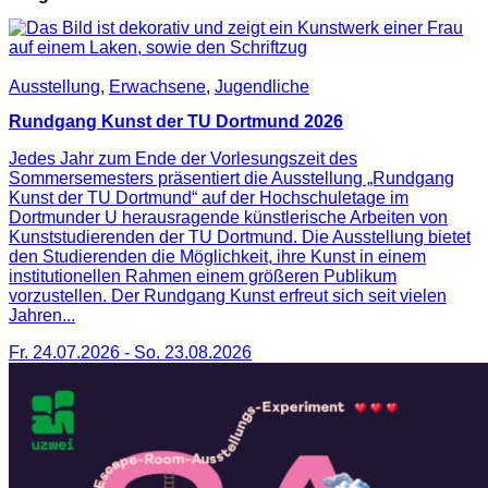
Ausstellung
,
Erwachsene
,
Jugendliche
Rundgang Kunst der TU Dortmund 2026
Jedes Jahr zum Ende der Vorlesungszeit des
Sommersemesters präsentiert die Ausstellung „Rundgang
Kunst der TU Dortmund“ auf der Hochschuletage im
Dortmunder U herausragende künstlerische Arbeiten von
Kunststudierenden der TU Dortmund. Die Ausstellung bietet
den Studierenden die Möglichkeit, ihre Kunst in einem
institutionellen Rahmen einem größeren Publikum
vorzustellen. Der Rundgang Kunst erfreut sich seit vielen
Jahren...
Fr. 24.07.2026
-
So. 23.08.2026