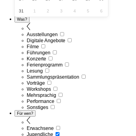
31
1
2
3
4
5
6
Was?
Ausstellungen
Digitale Angebote
Filme
Führungen
Konzerte
Ferienprogramm
Lesung
Sammlungspräsentation
Vorträge
Workshops
Mehrsprachig
Performance
Sonstiges
Für wen?
Erwachsene
Jugendliche