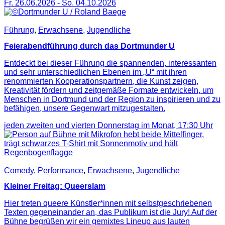
Fr. 26.06.2026
-
So. 04.10.2026
Führung
,
Erwachsene
,
Jugendliche
Feierabendführung durch das Dortmunder U
Entdeckt bei dieser Führung die spannenden, interessanten
und sehr unterschiedlichen Ebenen im „U“ mit ihren
renommierten Kooperationspartnern, die Kunst zeigen,
Kreativität fördern und zeitgemäße Formate entwickeln, um
Menschen in Dortmund und der Region zu inspirieren und zu
befähigen, unsere Gegenwart mitzugestalten.
jeden zweiten und vierten Donnerstag im Monat,
17:30
Uhr
Comedy
,
Performance
,
Erwachsene
,
Jugendliche
Kleiner Freitag: Queerslam
Hier treten queere Künstler*innen mit selbstgeschriebenen
Texten gegeneinander an, das Publikum ist die Jury! Auf der
Bühne begrüßen wir ein gemixtes Lineup aus lauten