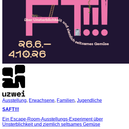
Ausstellung
,
Erwachsene
,
Familien
,
Jugendliche
SAFT!!!
Ein Escape-Room-Ausstellungs-Experiment über
Unsterblichkeit und ziemlich seltsames Gemüse