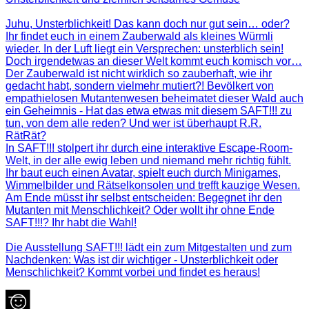
Juhu, Unsterblichkeit! Das kann doch nur gut sein… oder?
Ihr findet euch in einem Zauberwald als kleines Würmli
wieder. In der Luft liegt ein Versprechen: unsterblich sein!
Doch irgendetwas an dieser Welt kommt euch komisch vor…
Der Zauberwald ist nicht wirklich so zauberhaft, wie ihr
gedacht habt, sondern vielmehr mutiert?! Bevölkert von
empathielosen Mutantenwesen beheimatet dieser Wald auch
ein Geheimnis - Hat das etwa etwas mit diesem SAFT!!! zu
tun, von dem alle reden? Und wer ist überhaupt R.R.
RätRät?
In SAFT!!! stolpert ihr durch eine interaktive Escape-Room-
Welt, in der alle ewig leben und niemand mehr richtig fühlt.
Ihr baut euch einen Avatar, spielt euch durch Minigames,
Wimmelbilder und Rätselkonsolen und trefft kauzige Wesen.
Am Ende müsst ihr selbst entscheiden: Begegnet ihr den
Mutanten mit Menschlichkeit? Oder wollt ihr ohne Ende
SAFT!!!? Ihr habt die Wahl!
Die Ausstellung SAFT!!! lädt ein zum Mitgestalten und zum
Nachdenken: Was ist dir wichtiger - Unsterblichkeit oder
Menschlichkeit? Kommt vorbei und findet es heraus!