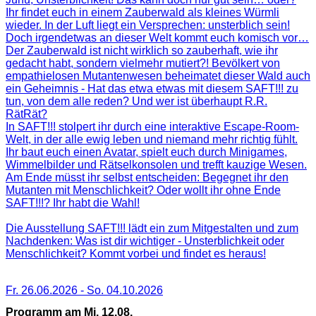
Ihr findet euch in einem Zauberwald als kleines Würmli
wieder. In der Luft liegt ein Versprechen: unsterblich sein!
Doch irgendetwas an dieser Welt kommt euch komisch vor…
Der Zauberwald ist nicht wirklich so zauberhaft, wie ihr
gedacht habt, sondern vielmehr mutiert?! Bevölkert von
empathielosen Mutantenwesen beheimatet dieser Wald auch
ein Geheimnis - Hat das etwa etwas mit diesem SAFT!!! zu
tun, von dem alle reden? Und wer ist überhaupt R.R.
RätRät?
In SAFT!!! stolpert ihr durch eine interaktive Escape-Room-
Welt, in der alle ewig leben und niemand mehr richtig fühlt.
Ihr baut euch einen Avatar, spielt euch durch Minigames,
Wimmelbilder und Rätselkonsolen und trefft kauzige Wesen.
Am Ende müsst ihr selbst entscheiden: Begegnet ihr den
Mutanten mit Menschlichkeit? Oder wollt ihr ohne Ende
SAFT!!!? Ihr habt die Wahl!
Die Ausstellung SAFT!!! lädt ein zum Mitgestalten und zum
Nachdenken: Was ist dir wichtiger - Unsterblichkeit oder
Menschlichkeit? Kommt vorbei und findet es heraus!
Fr. 26.06.2026
-
So. 04.10.2026
Programm am Mi. 12.08.