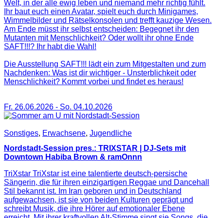
Welt, in der alle ewig leben und niemand mehr richtig fühlt.
Ihr baut euch einen Avatar, spielt euch durch Minigames,
Wimmelbilder und Rätselkonsolen und trefft kauzige Wesen.
Am Ende müsst ihr selbst entscheiden: Begegnet ihr den
Mutanten mit Menschlichkeit? Oder wollt ihr ohne Ende
SAFT!!!? Ihr habt die Wahl!
Die Ausstellung SAFT!!! lädt ein zum Mitgestalten und zum
Nachdenken: Was ist dir wichtiger - Unsterblichkeit oder
Menschlichkeit? Kommt vorbei und findet es heraus!
Fr. 26.06.2026
-
So. 04.10.2026
Sonstiges
,
Erwachsene
,
Jugendliche
Nordstadt-Session pres.: TRIXSTAR | DJ-Sets mit
Downtown Habiba Brown & ramOnnn
TriXstar TriXstar ist eine talentierte deutsch-persische
Sängerin, die für ihren einzigartigen Reggae und Dancehall
Stil bekannt ist. Im Iran geboren und in Deutschland
aufgewachsen, ist sie von beiden Kulturen geprägt und
schreibt Musik, die ihre Hörer auf emotionaler Ebene
erreicht. Mit ihrer kraftvollen Alt-Stimme singt sie Songs, die