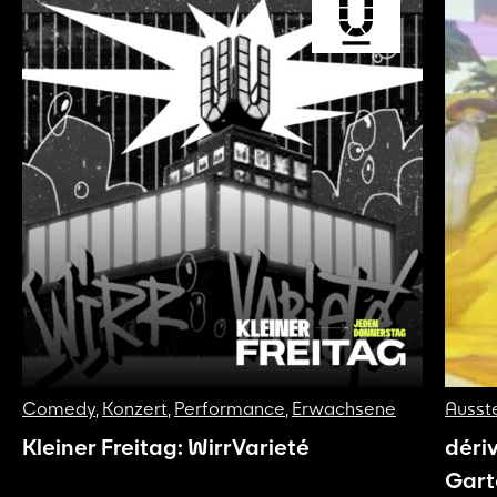
Comedy
,
Konzert
,
Performance
,
Erwachsene
Ausst
Kleiner Freitag: WirrVarieté
déri
Gart