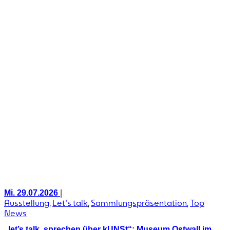
|
Mi. 29.07.2026
Ausstellung
,
Let's talk
,
Sammlungspräsentation
,
Top
News
„let’s talk. sprechen über kUNSt“: Museum Ostwall im