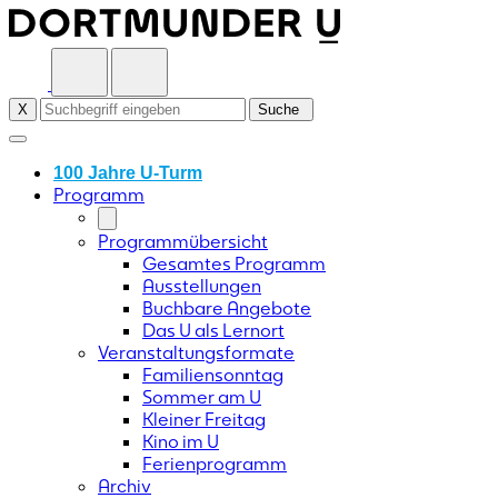
Skip
to
content
X
Suche
100 Jahre U-Turm
Programm
Programmübersicht
Gesamtes Programm
Ausstellungen
Buchbare Angebote
Das U als Lernort
Veranstaltungsformate
Familiensonntag
Sommer am U
Kleiner Freitag
Kino im U
Ferienprogramm
Archiv