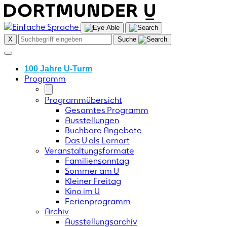
Skip
to
content
X
Suche
100 Jahre U-Turm
Programm
Programmübersicht
Gesamtes Programm
Ausstellungen
Buchbare Angebote
Das U als Lernort
Veranstaltungsformate
Familiensonntag
Sommer am U
Kleiner Freitag
Kino im U
Ferienprogramm
Archiv
Ausstellungsarchiv