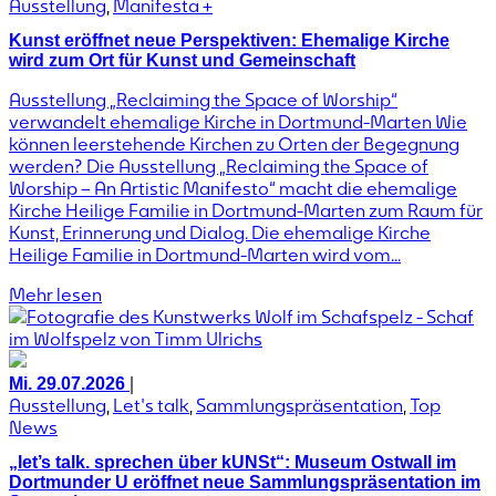
Ausstellung
,
Manifesta +
Kunst eröffnet neue Perspektiven: Ehemalige Kirche
wird zum Ort für Kunst und Gemeinschaft
Ausstellung „Reclaiming the Space of Worship“
verwandelt ehemalige Kirche in Dortmund-Marten Wie
können leerstehende Kirchen zu Orten der Begegnung
werden? Die Ausstellung „Reclaiming the Space of
Worship – An Artistic Manifesto“ macht die ehemalige
Kirche Heilige Familie in Dortmund-Marten zum Raum für
Kunst, Erinnerung und Dialog. Die ehemalige Kirche
Heilige Familie in Dortmund-Marten wird vom...
Mehr lesen
|
Mi. 29.07.2026
Ausstellung
,
Let's talk
,
Sammlungspräsentation
,
Top
News
„let’s talk. sprechen über kUNSt“: Museum Ostwall im
Dortmunder U eröffnet neue Sammlungspräsentation im