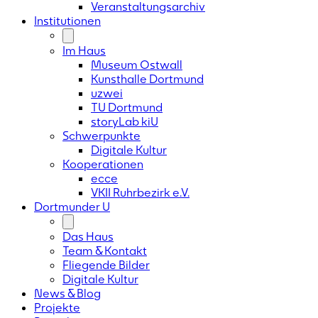
Veranstaltungsarchiv
Institutionen
Im Haus
Museum Ostwall
Kunsthalle Dortmund
uzwei
TU Dortmund
storyLab kiU
Schwerpunkte
Digitale Kultur
Kooperationen
ecce
VKII Ruhrbezirk e.V.
Dortmunder
U
Das Haus
Team & Kontakt
Fliegende Bilder
Digitale Kultur
News & Blog
Projekte