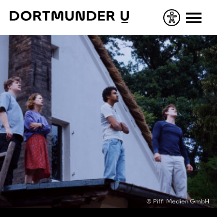
Skip
to
content
© Piffl Medien GmbH