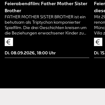
Feierabendfilm: Father Mother Sister
Feie
Brother
dies
FATHER MOTHER SISTER BROTHER ist ein
Mit 2
behutsam als Triptychon komponierter
renom
Spielfilm. Die drei Geschichten kreisen um
Münch
die Beziehungen erwachsener Kinder zu
Villa
ihren teils distanzierten Eltern und
Herma
untereinander. Jedes der drei Kapitel spielt
Herau
in der Gegenwart, jedes in einem anderen
und d
Di. 08.09.2026
,
18:00
Uhr
Di. 1
Land: FATHER ist im Nordosten der USA
alkoh
angesiedelt, MOTHER in Dublin und SISTER
Große
BROTHER in Paris. Es ist eine Reihe von
in de
Charakterstudien, ruhig, beobachtend und
welch
ohne Wertung – und zugleich eine
Komödie, durchzogen von feinen Fäden
der Melancholie.