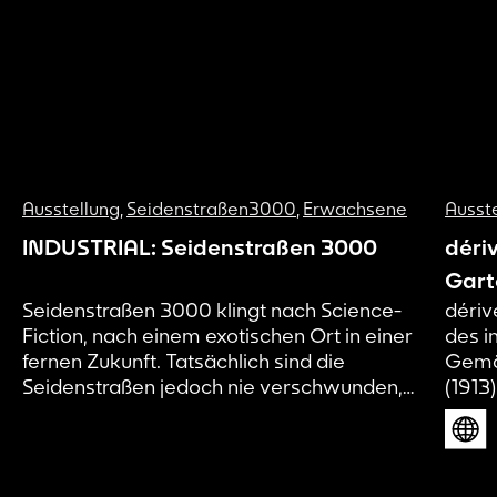
Ausstellung
,
Seidenstraßen3000
,
Erwachsene
Ausst
INDUSTRIAL: Seidenstraßen 3000
déri
Gart
Seidenstraßen 3000 klingt nach Science-
dériv
Fiction, nach einem exotischen Ort in einer
des i
fernen Zukunft. Tatsächlich sind die
Gemä
Seidenstraßen jedoch nie verschwunden,
(1913
sondern haben sich lediglich in Form,
künst
Umfang und Tempo verändert.
und d
verst
Entwi