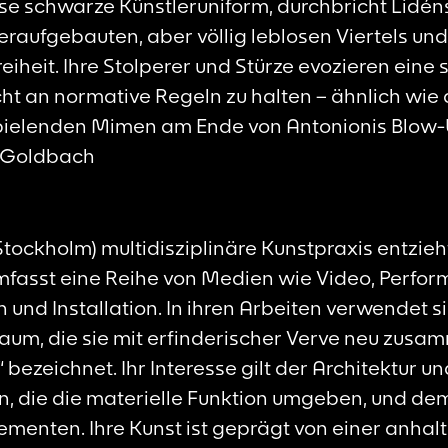
ose schwarze Künstleruniform, durchbricht Lidéns 
raufgebauten, aber völlig leblosen Viertels und i
eiheit. Ihre Stolperer und Stürze evozieren eine 
cht an normative Regeln zu halten – ähnlich wie 
spielenden Mimen am Ende von Antonionis
Blow
as Goldbach
Stockholm) multidisziplinäre Kunstpraxis entzieh
fasst eine Reihe von Medien wie Video, Perform
on und Installation. In ihren Arbeiten verwendet s
um, die sie mit erfinderischer Verve neu zusam
“ bezeichnet. Ihr Interesse gilt der Architektur 
n, die die materielle Funktion umgeben, und dem
ementen. Ihre Kunst ist geprägt von einer anha