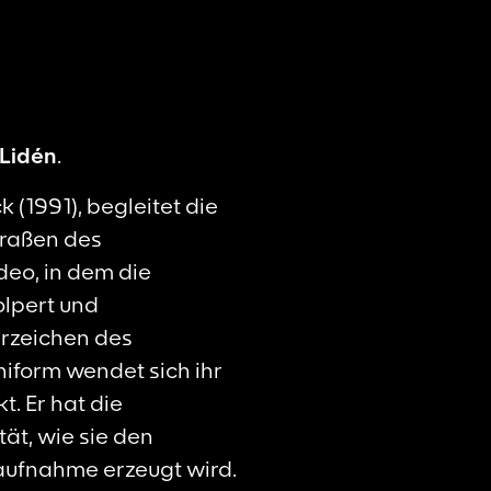
 Lidén
.
 (1991), begleitet die
traßen des
deo, in dem die
olpert und
hrzeichen des
iform wendet sich ihr
t. Er hat die
tät, wie sie den
oaufnahme erzeugt wird.