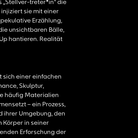
„Stellver-treter*in“ die
njiziert sie mit einer
spekulative Erzählung,
die unsichtbaren Bälle,
-Up
hantieren. Realität
t sich einer einfachen
ance, Skulptur,
ie häufig Materialien
mensetzt – ein Prozess,
und ihrer Umgebung, den
 Körper in seiner
ltenden Erforschung der