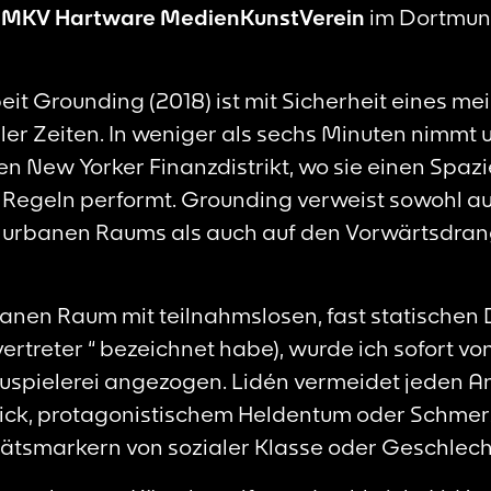
HMKV
Hartware MedienKunstVerein
im Dortmunde
it Grounding (2018) ist mit Sicherheit eines mei
er Zeiten. In weniger als sechs Minuten nimmt u
den New Yorker Finanzdistrikt, wo sie einen Spa
 Regeln performt. Grounding verweist sowohl au
urbanen Raums als auch auf den Vorwärtsdran
rbanen Raum mit teilnahmslosen, fast statischen 
llvertreter “ bezeichnet habe), wurde ich sofort 
spielerei angezogen. Lidén vermeidet jeden An
ick, protagonistischem Heldentum oder Schmer
itätsmarkern von sozialer Klasse oder Geschlech