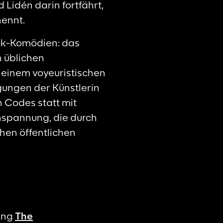
Lidén darin fortfährt,
nennt.
ick-Komödien: das
n üblichen
n einem voyeuristischen
ungen der Künstlerin
n Codes statt mit
nspannung, die durch
chen öffentlichen
ung
The