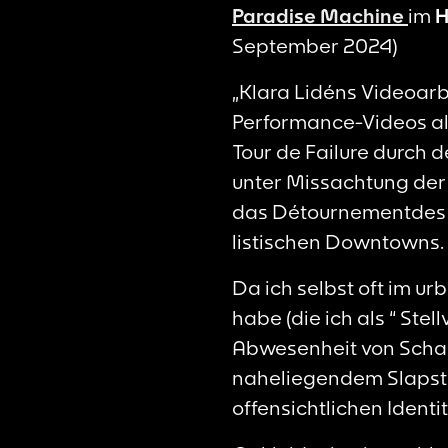
Paradise Machine
im
September 2024)
„Klara Lidéns Videoarbe
Performance-Videos all
Tour de Failure durch 
unter Missachtung der
das Détournementdes 
listischen Downtowns.
Da ich selbst oft im u
habe (die ich als “ Ste
Abwesenheit von Schau
naheliegendem Slapst
offensichtlichen Ident