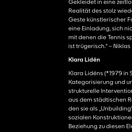
Gekleidet in eine zeitl
Realität des stolz wiede
Geste künstlerischer Fr
eine Einladung, sich ni
mit denen die Tennis 
ist trügerisch.“ – Nikl
Klara Lidén
Klara Lidéns (*1979 in 
Kategorisierung und um
strukturelle Interventi
aus dem städtischen Ra
den sie als „Unbuilding
sozialen Konstruktione
Beziehung zu diesen El