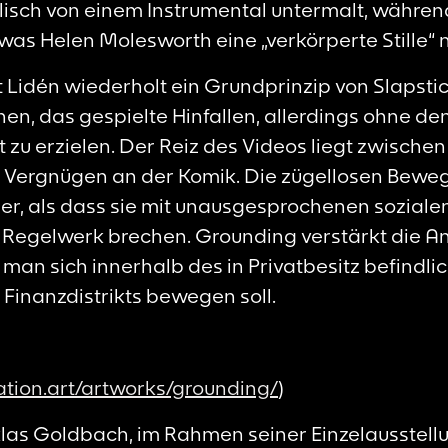
isch von einem Instrumental untermalt, während 
was Helen Molesworth eine „verkörperte Stille“ 
t Lidén wiederholt ein Grundprinzip von Slapst
hen, das gespielte Hinfallen, allerdings ohne de
 zu erzielen. Der Reiz des Videos liegt zwische
ergnügen an der Komik. Die zügellosen Beweg
der, als dass sie mit unausgesprochenen soziale
 Regelwerk brechen. Grounding verstärkt die A
 man sich innerhalb des in Privatbesitz befindli
Finanzdistrikts bewegen soll.
dation.art/artworks/grounding/
)
las Goldbach, im Rahmen seiner Einzelausstell