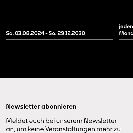
und damit als Work in Progress zu
zeitg
verstehen. Wir machen aktuelle
Mensc
Entwicklungsstände unserer Erzählwelt
inspi
sichtbar und evaluieren und entwickeln
Gegen
jeden
diese mit Hilfe von euch als
Sa. 03.08.2024
-
So. 29.12.2030
Mona
Besucher*innen weiter.
Newsletter abonnieren
Meldet euch bei unserem Newsletter
an, um keine Veranstaltungen mehr zu