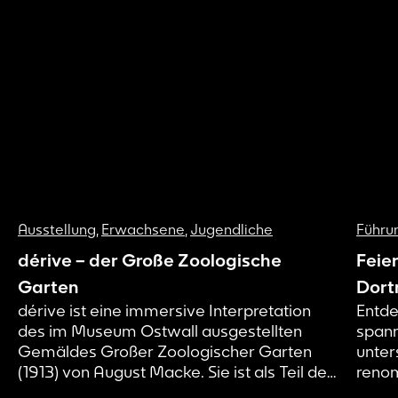
Ausstellung
,
Erwachsene
,
Jugendliche
Führu
dérive – der Große Zoologische
Feie
Garten
Dort
dérive ist eine immersive Interpretation
Entde
des im Museum Ostwall ausgestellten
spann
Gemäldes Großer Zoologischer Garten
unter
(1913) von August Macke. Sie ist als Teil des
renom
künstlerischen Forschungsprojekts Page 21
Kunst