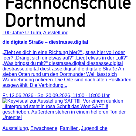
100 Jahre U Turm
,
Ausstellung
die digitale Straße – diestrasse.digital
„Zieht es dich in eine Richtung hier?“ „Ist es hier voll oder
leer? „Drängt sich dir etwas auf?“ „Liegt etwas in der Luft?“
„Was bringst du mit?“ diestrasse.digital diestrasse.digital
diestrasse.digital diestrasse.digital die digitale Straße An
sieben Orten rund um den Dortmunder Wall lässt sich
Wahrnehmung notieren. Die Orte sind nach alten Postkarten
ausgewählt. Die Verbindung...
Fr. 12.06.2026
-
So. 20.09.2026
,
11:00
-
18:00
Uhr
Ausstellung
,
Erwachsene
,
Familien
,
Jugendliche