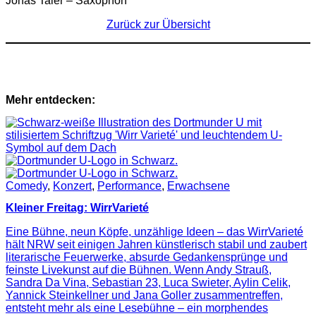
Jonas Taler – Saxophon
Zurück zur Übersicht
Mehr entdecken:
Comedy
,
Konzert
,
Performance
,
Erwachsene
Kleiner Freitag: WirrVarieté
Eine Bühne, neun Köpfe, unzählige Ideen – das WirrVarieté
hält NRW seit einigen Jahren künstlerisch stabil und zaubert
literarische Feuerwerke, absurde Gedankensprünge und
feinste Livekunst auf die Bühnen. Wenn Andy Strauß,
Sandra Da Vina, Sebastian 23, Luca Swieter, Aylin Celik,
Yannick Steinkellner und Jana Goller zusammentreffen,
entsteht mehr als eine Lesebühne – ein morphendes