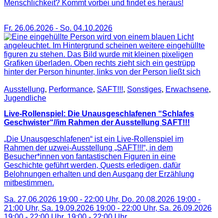
Menschlichkeit? Kommt vorbei und findet es heraus!
Fr. 26.06.2026
-
So. 04.10.2026
Ausstellung
,
Performance
,
SAFT!!!
,
Sonstiges
,
Erwachsene
,
Jugendliche
Live-Rollenspiel: Die Unausgeschlafenen “Schlafes
Geschwister“//im Rahmen der Ausstellung SAFT!!!
„Die Unausgeschlafenen“ ist ein Live-Rollenspiel im
Rahmen der uzwei-Ausstellung „SAFT!!!“, in dem
Besucher*innen von fantastischen Figuren in eine
Geschichte geführt werden, Quests erledigen, dafür
Belohnungen erhalten und den Ausgang der Erzählung
mitbestimmen.
Sa. 27.06.2026 19:00 - 22:00 Uhr, Do. 20.08.2026 19:00 -
21:00 Uhr, Sa. 19.09.2026 19:00 - 22:00 Uhr, Sa. 26.09.2026
19:00 - 22:00 Uhr,
19:00
-
22:00
Uhr