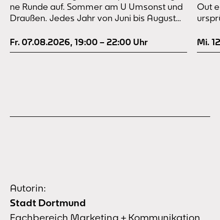
ne Runde auf. Sommer am U Umsonst und
Out e
Draußen. Jedes Jahr von Juni bis August
urspr
wird der Vorplatz des Dortmunder U zur
erinn
Festivalbühne. Dank des bewährten
und k
Fr. 07.08.2026
,
19:00
–
22:00
Uhr
Mi. 1
„made by many“-Konzepts ist für ziemlich
in ei
jeden Geschmack etwas dabei – ob Live-
– mit
Musik von Folk & Indie…
90er-
Autorin:
Stadt Dortmund
Fachbereich Marketing + Kommunikation