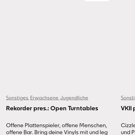
Sonstiges
,
Erwachsene
,
Jugendliche
Sonst
Rekorder pres.: Open Turntables
VKII 
Offene Plattenspieler, offene Menschen,
Cizzl
offene Bar. Bring deine Vinyls mit und leg
und P