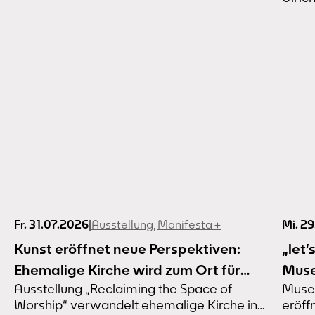
Fr. 31.07.2026
|
Ausstellung
,
Manifesta +
Mi. 2
Kunst eröffnet neue Perspektiven:
„let’
Ehemalige Kirche wird zum Ort für
Muse
Ausstellung „Reclaiming the Space of
Muse
Kunst und Gemeinschaft
eröf
Worship“ verwandelt ehemalige Kirche in
eröff
Samm