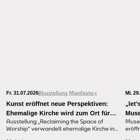
|
Ausstellung
,
Manifesta +
Fr. 31.07.2026
Mi. 29
Kunst eröffnet neue Perspektiven:
„let
Ehemalige Kirche wird zum Ort für
Muse
Ausstellung „Reclaiming the Space of
Muse
Kunst und Gemeinschaft
eröf
Worship“ verwandelt ehemalige Kirche in
eröff
Samm
Dortmund-Marten Wie können
Sept