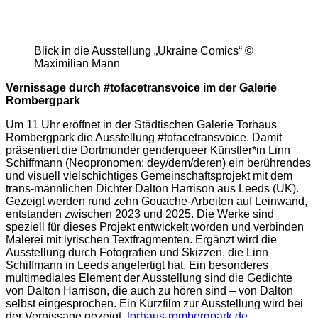
Blick in die Ausstellung „Ukraine Comics“ ©
Maximilian Mann
Vernissage durch #tofacetransvoice im der Galerie
Rombergpark
Um 11 Uhr eröffnet in der Städtischen Galerie Torhaus
Rombergpark die Ausstellung #tofacetransvoice. Damit
präsentiert die Dortmunder genderqueer Künstler*in Linn
Schiffmann (Neopronomen: dey/dem/deren) ein berührendes
und visuell vielschichtiges Gemeinschaftsprojekt mit dem
trans-männlichen Dichter Dalton Harrison aus Leeds (UK).
Gezeigt werden rund zehn Gouache-Arbeiten auf Leinwand,
entstanden zwischen 2023 und 2025. Die Werke sind
speziell für dieses Projekt entwickelt worden und verbinden
Malerei mit lyrischen Textfragmenten. Ergänzt wird die
Ausstellung durch Fotografien und Skizzen, die Linn
Schiffmann in Leeds angefertigt hat. Ein besonderes
multimediales Element der Ausstellung sind die Gedichte
von Dalton Harrison, die auch zu hören sind – von Dalton
selbst eingesprochen. Ein Kurzfilm zur Ausstellung wird bei
der Vernissage gezeigt.
torhaus-rombergpark.de