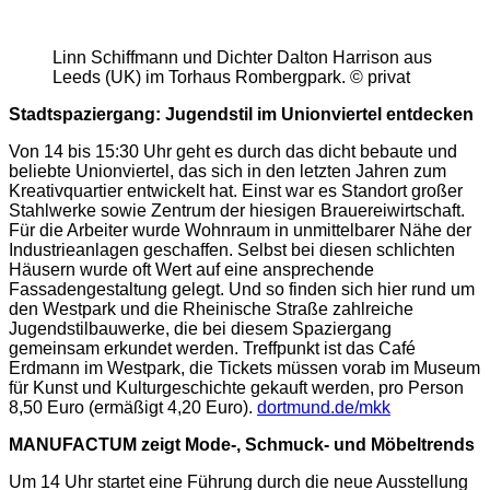
Linn Schiffmann und Dichter Dalton Harrison aus
Leeds (UK) im Torhaus Rombergpark. © privat
Stadtspaziergang: Jugendstil im Unionviertel entdecken
Von 14 bis 15:30 Uhr geht es durch das dicht bebaute und
beliebte Unionviertel, das sich in den letzten Jahren zum
Kreativquartier entwickelt hat. Einst war es Standort großer
Stahlwerke sowie Zentrum der hiesigen Brauereiwirtschaft.
Für die Arbeiter wurde Wohnraum in unmittelbarer Nähe der
Industrieanlagen geschaffen. Selbst bei diesen schlichten
Häusern wurde oft Wert auf eine ansprechende
Fassadengestaltung gelegt. Und so finden sich hier rund um
den Westpark und die Rheinische Straße zahlreiche
Jugendstilbauwerke, die bei diesem Spaziergang
gemeinsam erkundet werden. Treffpunkt ist das Café
Erdmann im Westpark, die Tickets müssen vorab im Museum
für Kunst und Kulturgeschichte gekauft werden, pro Person
8,50 Euro (ermäßigt 4,20 Euro).
dortmund.de/mkk
MANUFACTUM zeigt Mode-, Schmuck- und Möbeltrends
Um 14 Uhr startet eine Führung durch die neue Ausstellung