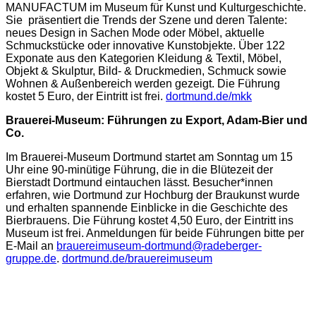
MANUFACTUM im Museum für Kunst und Kulturgeschichte.
Sie präsentiert die Trends der Szene und deren Talente:
neues Design in Sachen Mode oder Möbel, aktuelle
Schmuckstücke oder innovative Kunstobjekte. Über 122
Exponate aus den Kategorien Kleidung & Textil, Möbel,
Objekt & Skulptur, Bild- & Druckmedien, Schmuck sowie
Wohnen & Außenbereich werden gezeigt. Die Führung
kostet 5 Euro, der Eintritt ist frei.
dortmund.de/mkk
Brauerei-Museum: Führungen zu Export, Adam-Bier und
Co.
Im Brauerei-Museum Dortmund startet am Sonntag um 15
Uhr eine 90-minütige Führung, die in die Blütezeit der
Bierstadt Dortmund eintauchen lässt. Besucher*innen
erfahren, wie Dortmund zur Hochburg der Braukunst wurde
und erhalten spannende Einblicke in die Geschichte des
Bierbrauens. Die Führung kostet 4,50 Euro, der Eintritt ins
Museum ist frei. Anmeldungen für beide Führungen bitte per
E-Mail an
brauereimuseum-dortmund@radeberger-
gruppe.de
.
dortmund.de/brauereimuseum