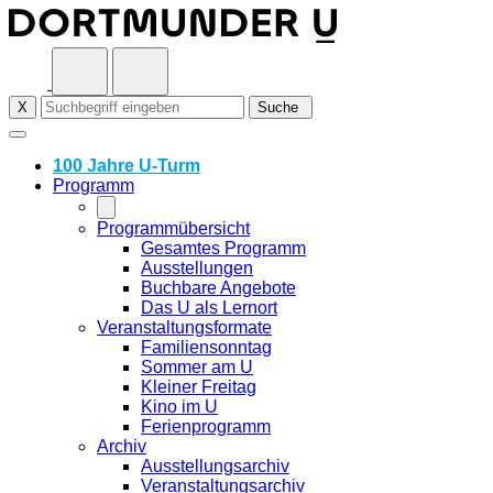
Skip
to
content
X
Suche
100 Jahre U-Turm
Programm
Programmübersicht
Gesamtes Programm
Ausstellungen
Buchbare Angebote
Das U als Lernort
Veranstaltungsformate
Familiensonntag
Sommer am U
Kleiner Freitag
Kino im U
Ferienprogramm
Archiv
Ausstellungsarchiv
Veranstaltungsarchiv