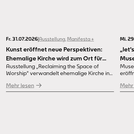
Fr. 31.07.2026
|
Ausstellung
,
Manifesta +
Mi. 2
Kunst eröffnet neue Perspektiven:
„let’
Ehemalige Kirche wird zum Ort für
Muse
Ausstellung „Reclaiming the Space of
Muse
Kunst und Gemeinschaft
eröf
Worship“ verwandelt ehemalige Kirche in
eröff
Samm
Dortmund-Marten Wie können
Sept
Sep
Mehr lesen
Mehr 
leerstehende Kirchen zu Orten der
Begegnung werden? Die Ausstellung
„Reclaiming the Space of Worship – An
Artistic Manifesto“ macht die ehemalige
Kirche Heilige Familie in Dortmund-Marten
zum Raum für Kunst, Erinnerung und
Dialog. Die ehemalige Kirche Heilige