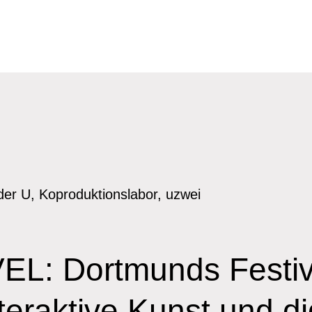
der U, Koproduktionslabor, uzwei
L: Dortmunds Festiva
eraktive Kunst und di