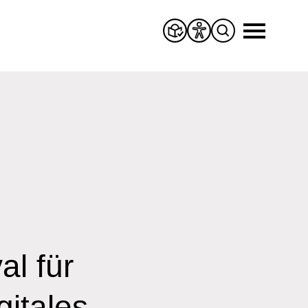
l für
gitales