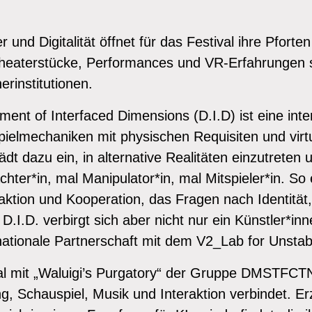
und Digitalität öffnet für das Festival ihre Pforte
Theaterstücke, Performances und VR-Erfahrungen 
erinstitutionen.
ment of Interfaced Dimensions (D.I.D) ist eine inte
Spielmechaniken mit physischen Requisiten und virt
dt dazu ein, in alternative Realitäten einzutreten
ter*in, mal Manipulator*in, mal Mitspieler*in. So 
ktion und Kooperation, das Fragen nach Identität
r D.I.D. verbirgt sich aber nicht nur ein Künstler*in
rnationale Partnerschaft mit dem V2_Lab for Unst
val mit „Waluigi’s Purgatory“ der Gruppe DMSTFCTN
, Schauspiel, Musik und Interaktion verbindet. Erz