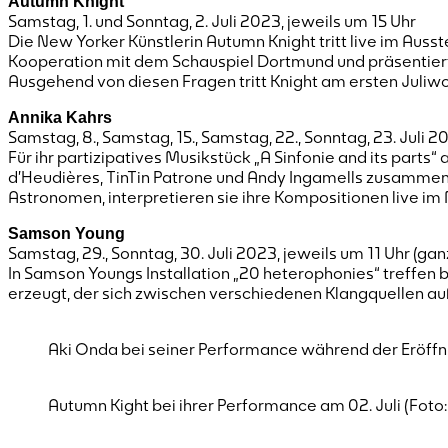
Autumn Knight
Samstag, 1. und Sonntag, 2. Juli 2023, jeweils um 15 Uhr
Die New Yorker Künstlerin Autumn Knight tritt live im Ausst
Kooperation mit dem Schauspiel Dortmund und präsentiert 
Ausgehend von diesen Fragen tritt Knight am ersten Juliw
Annika Kahrs
Samstag, 8., Samstag, 15., Samstag, 22., Sonntag, 23. Juli 2
Für ihr partizipatives Musikstück „A Sinfonie and its part
d’Heudières, TinTin Patrone und Andy Ingamells zusammen.
Astronomen, interpretieren sie ihre Kompositionen live i
Samson Young
Samstag, 29., Sonntag, 30. Juli 2023, jeweils um 11 Uhr (gan
In Samson Youngs Installation „20 heterophonies“ treffen
erzeugt, der sich zwischen verschiedenen Klangquellen a
Aki Onda bei seiner Performance während der Eröffnu
Autumn Kight bei ihrer Performance am 02. Juli (Fot