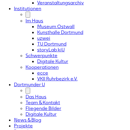
Veranstaltungsarchiv
Institutionen
Im Haus
Museum Ostwall
Kunsthalle Dortmund
uzwei
TU Dortmund
storyLab kiU
Schwerpunkte
Digitale Kultur
Kooperationen
ecce
VKII Ruhrbezirk e.V.
Dortmunder
U
Das Haus
Team & Kontakt
Fliegende Bilder
Digitale Kultur
News & Blog
Projekte