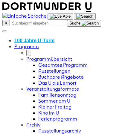
Skip
to
content
X
Suche
100 Jahre U-Turm
Programm
Programmübersicht
Gesamtes Programm
Ausstellungen
Buchbare Angebote
Das U als Lernort
Veranstaltungsformate
Familiensonntag
Sommer am U
Kleiner Freitag
Kino im U
Ferienprogramm
Archiv
Ausstellungsarchiv