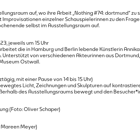
ellungsraum auf, wo ihre Arbeit „Nothing #74: dortmund“ zu s
Improvisationen einzelner Schauspielerinnen zu den Fragen:
ochenende selbst im Ausstellungsraum auf.
023, jeweils um 15 Uhr
s“ arbeitet die in Hamburg und Berlin lebende Künstlerin Ann
 Unterstützt von verschiedenen Akteurinnen aus Dortmund, 
m Museum Ostwall.
ztägig, mit einer Pause von 14 bis 15 Uhr)
 bewegtes Licht, Zeichnungen und Skulpturen auf kontrastie
ußerhalb des Ausstellungsraums bewegt und den Besucher*in
ng (Foto: Oliver Schaper)
o: Mareen Meyer)