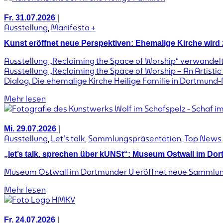
|
Fr. 31.07.2026
Ausstellung
,
Manifesta +
Kunst eröffnet neue Perspektiven: Ehemalige Kirche wird
Ausstellung „Reclaiming the Space of Worship“ verwande
Ausstellung „Reclaiming the Space of Worship – An Artist
Dialog. Die ehemalige Kirche Heilige Familie in Dortmund-
Mehr lesen
|
Mi. 29.07.2026
Ausstellung
,
Let's talk
,
Sammlungspräsentation
,
Top News
„let’s talk. sprechen über kUNSt“: Museum Ostwall im D
Museum Ostwall im Dortmunder U eröffnet neue Sammlun
Mehr lesen
|
Fr. 24.07.2026