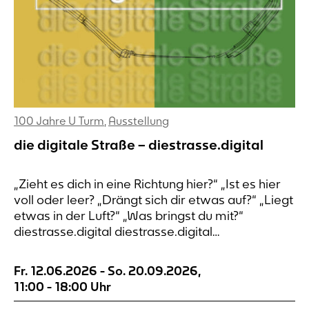
100 Jahre U Turm
,
Ausstellung
die digitale Straße – diestrasse.digital
„Zieht es dich in eine Richtung hier?“ „Ist es hier
voll oder leer? „Drängt sich dir etwas auf?“ „Liegt
etwas in der Luft?“ „Was bringst du mit?“
diestrasse.digital diestrasse.digital
diestrasse.digital diestrasse.digital die digitale
Straße An sieben Orten rund um den
Fr. 12.06.2026
-
So. 20.09.2026
,
Dortmunder Wall lässt sich Wahrnehmung
11:00
-
18:00
Uhr
notieren. Die Orte sind nach alten Postkarten