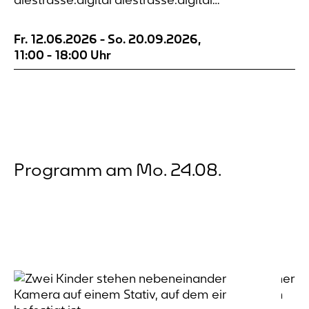
diestrasse.digital diestrasse.digital die digitale
Straße An sieben Orten rund um den
Fr. 12.06.2026
-
So. 20.09.2026
,
Dortmunder Wall lässt sich Wahrnehmung
11:00
-
18:00
Uhr
notieren. Die Orte sind nach alten Postkarten
ausgewählt. Die Verbindung...
Programm am Mo. 24.08.