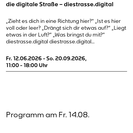
die digitale Straße – diestrasse.digital
„Zieht es dich in eine Richtung hier?“ „Ist es hier
voll oder leer? „Drängt sich dir etwas auf?“ „Liegt
etwas in der Luft?“ „Was bringst du mit?“
diestrasse.digital diestrasse.digital
diestrasse.digital diestrasse.digital die digitale
Straße An sieben Orten rund um den
Fr. 12.06.2026
-
So. 20.09.2026
,
Dortmunder Wall lässt sich Wahrnehmung
11:00
-
18:00
Uhr
notieren. Die Orte sind nach alten Postkarten
ausgewählt. Die Verbindung...
Programm am Fr. 14.08.