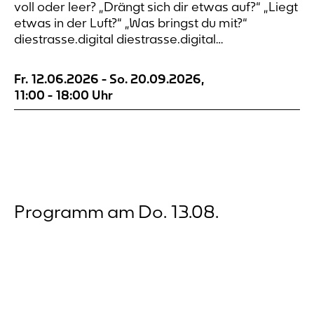
voll oder leer? „Drängt sich dir etwas auf?“ „Liegt
etwas in der Luft?“ „Was bringst du mit?“
diestrasse.digital diestrasse.digital
diestrasse.digital diestrasse.digital die digitale
Straße An sieben Orten rund um den
Fr. 12.06.2026
-
So. 20.09.2026
,
Dortmunder Wall lässt sich Wahrnehmung
11:00
-
18:00
Uhr
notieren. Die Orte sind nach alten Postkarten
ausgewählt. Die Verbindung...
Programm am Do. 13.08.