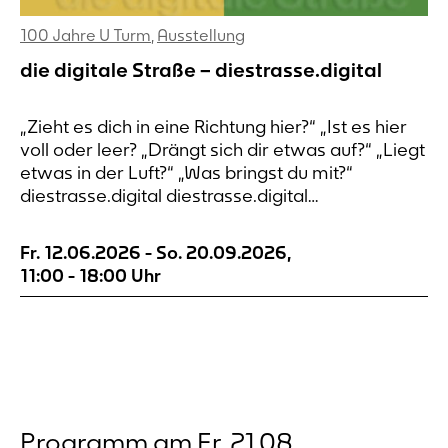
100 Jahre U Turm
,
Ausstellung
die digitale Straße – diestrasse.digital
„Zieht es dich in eine Richtung hier?“ „Ist es hier
voll oder leer? „Drängt sich dir etwas auf?“ „Liegt
etwas in der Luft?“ „Was bringst du mit?“
diestrasse.digital diestrasse.digital
diestrasse.digital diestrasse.digital die digitale
Straße An sieben Orten rund um den
Fr. 12.06.2026
-
So. 20.09.2026
,
Dortmunder Wall lässt sich Wahrnehmung
11:00
-
18:00
Uhr
notieren. Die Orte sind nach alten Postkarten
ausgewählt. Die Verbindung...
Programm am Fr. 21.08.