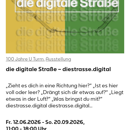
100 Jahre U Turm
,
Ausstellung
die digitale Straße – diestrasse.digital
„Zieht es dich in eine Richtung hier?“ „Ist es hier
voll oder leer? „Drängt sich dir etwas auf?“ „Liegt
etwas in der Luft?“ „Was bringst du mit?“
diestrasse.digital diestrasse.digital
diestrasse.digital diestrasse.digital die digitale
Straße An sieben Orten rund um den
Fr. 12.06.2026
-
So. 20.09.2026
,
Dortmunder Wall lässt sich Wahrnehmung
11:00
-
18:00
Uhr