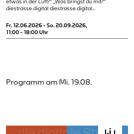
etwas in der Luft?“ „Was bringst du mit?“
diestrasse.digital diestrasse.digital
diestrasse.digital diestrasse.digital die digitale
Straße An sieben Orten rund um den
Fr. 12.06.2026
-
So. 20.09.2026
,
Dortmunder Wall lässt sich Wahrnehmung
11:00
-
18:00
Uhr
notieren. Die Orte sind nach alten Postkarten
ausgewählt. Die Verbindung...
Programm am Mi. 19.08.