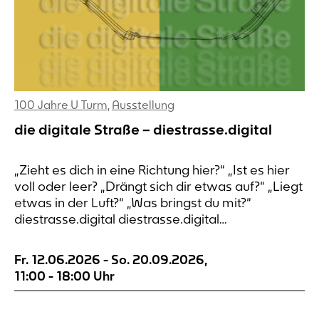
100 Jahre U Turm
,
Ausstellung
die digitale Straße – diestrasse.digital
„Zieht es dich in eine Richtung hier?“ „Ist es hier
voll oder leer? „Drängt sich dir etwas auf?“ „Liegt
etwas in der Luft?“ „Was bringst du mit?“
diestrasse.digital diestrasse.digital
diestrasse.digital diestrasse.digital die digitale
Straße An sieben Orten rund um den
Fr. 12.06.2026
-
So. 20.09.2026
,
Dortmunder Wall lässt sich Wahrnehmung
11:00
-
18:00
Uhr
notieren. Die Orte sind nach alten Postkarten
ausgewählt. Die Verbindung...