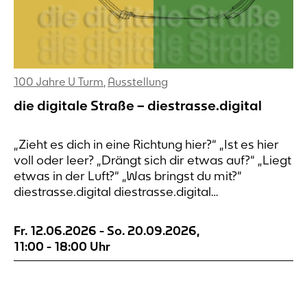
100 Jahre U Turm
,
Ausstellung
die digitale Straße – diestrasse.digital
„Zieht es dich in eine Richtung hier?“ „Ist es hier
voll oder leer? „Drängt sich dir etwas auf?“ „Liegt
etwas in der Luft?“ „Was bringst du mit?“
diestrasse.digital diestrasse.digital
diestrasse.digital diestrasse.digital die digitale
Straße An sieben Orten rund um den
Fr. 12.06.2026
-
So. 20.09.2026
,
Dortmunder Wall lässt sich Wahrnehmung
11:00
-
18:00
Uhr
notieren. Die Orte sind nach alten Postkarten
ausgewählt. Die Verbindung...