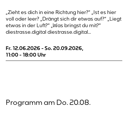
„Zieht es dich in eine Richtung hier?“ „Ist es hier
voll oder leer? „Drängt sich dir etwas auf?“ „Liegt
etwas in der Luft?“ „Was bringst du mit?“
diestrasse.digital diestrasse.digital
diestrasse.digital diestrasse.digital die digitale
Straße An sieben Orten rund um den
Fr. 12.06.2026
-
So. 20.09.2026
,
Dortmunder Wall lässt sich Wahrnehmung
11:00
-
18:00
Uhr
notieren. Die Orte sind nach alten Postkarten
ausgewählt. Die Verbindung...
Programm am Do. 20.08.