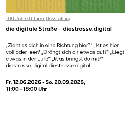
100 Jahre U Turm
,
Ausstellung
die digitale Straße – diestrasse.digital
„Zieht es dich in eine Richtung hier?“ „Ist es hier
voll oder leer? „Drängt sich dir etwas auf?“ „Liegt
etwas in der Luft?“ „Was bringst du mit?“
diestrasse.digital diestrasse.digital
diestrasse.digital diestrasse.digital die digitale
Straße An sieben Orten rund um den
Fr. 12.06.2026
-
So. 20.09.2026
,
Dortmunder Wall lässt sich Wahrnehmung
11:00
-
18:00
Uhr
notieren. Die Orte sind nach alten Postkarten
ausgewählt. Die Verbindung...