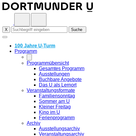
Skip
to
content
X
Suche
100 Jahre U-Turm
Programm
Programmübersicht
Gesamtes Programm
Ausstellungen
Buchbare Angebote
Das U als Lernort
Veranstaltungsformate
Familiensonntag
Sommer am U
Kleiner Freitag
Kino im U
Ferienprogramm
Archiv
Ausstellungsarchiv
Veranstaltungsarchiv