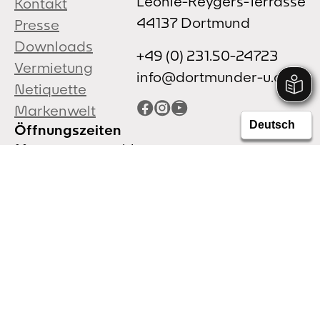
Leonie-Reygers-Terrasse
Kontakt
44137 Dortmund
Presse
Downloads
+49 (0) 231.50-24723
Vermietung
info@dortmunder-u.de
Netiquette
Facebook
Instagram
YouTube
Markenwelt
Öffnungszeiten
Mo:
geschlossen
Di + Mi:
11:00 - 18:00 Uhr
Do + Fr:
11:00 - 20:00 Uhr
Sa + So:
11:00 - 18:00 Uhr
Feiertag:
11:00 - 18:00 Uhr