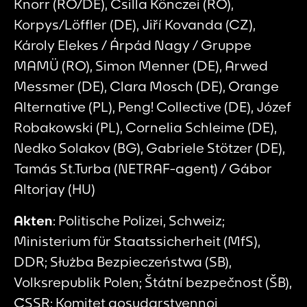
Knorr (RO/DE), Csilla Könczei (RO),
Korpys/Löffler (DE), Jiří Kovanda (CZ),
Károly Elekes / Árpád Nagy / Gruppe
MAMÜ (RO), Simon Menner (DE), Arwed
Messmer (DE), Clara Mosch (DE), Orange
Alternative (PL), Peng! Collective (DE), Józef
Robakowski (PL), Cornelia Schleime (DE),
Nedko Solakov (BG), Gabriele Stötzer (DE),
Tamás St.Turba (NETRAF-agent) / Gábor
Altorjay (HU)
Akten
: Politische Polizei, Schweiz;
Ministerium für Staatssicherheit (MfS),
DDR; Służba Bezpieczeństwa (SB),
Volksrepublik Polen; Štátní bezpečnost (ŠB),
ČSSR; Komitet gosudarstvennoj