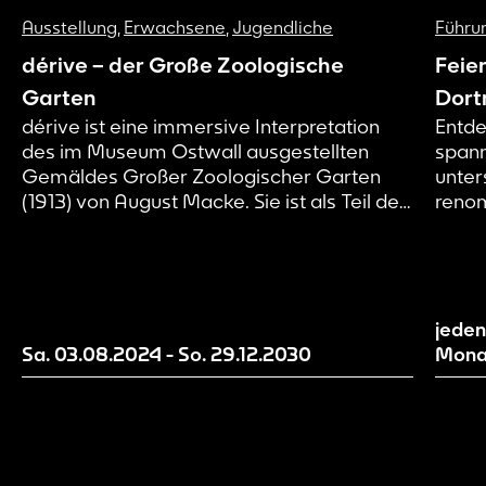
Ausstellung
,
Erwachsene
,
Jugendliche
Führu
dérive – der Große Zoologische
Feie
Garten
Dort
dérive ist eine immersive Interpretation
Entde
des im Museum Ostwall ausgestellten
spann
Gemäldes Großer Zoologischer Garten
unter
(1913) von August Macke. Sie ist als Teil des
renom
künstlerischen Forschungsprojekts Page 21
Kunst
und damit als Work in Progress zu
zeitg
verstehen. Wir machen aktuelle
Mensc
Entwicklungsstände unserer Erzählwelt
inspi
sichtbar und evaluieren und entwickeln
Gegen
jeden
diese mit Hilfe von euch als
Sa. 03.08.2024
-
So. 29.12.2030
Mona
Besucher*innen weiter.