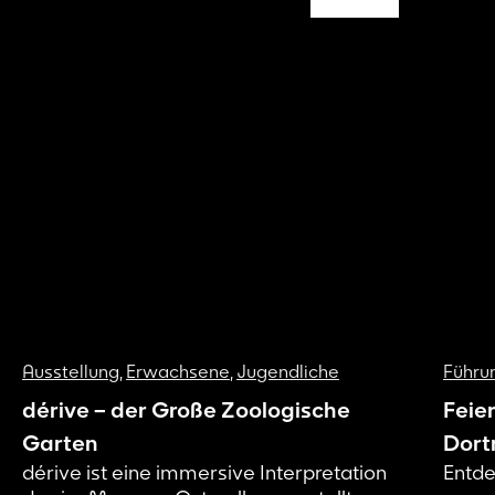
Ausstellung
,
Erwachsene
,
Jugendliche
Führu
dérive – der Große Zoologische
Feie
Garten
Dort
dérive ist eine immersive Interpretation
Entde