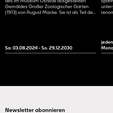
des im Museum Ostwall ausgestellten
spann
Gemäldes Großer Zoologischer Garten
unter
(1913) von August Macke. Sie ist als Teil des
renom
künstlerischen Forschungsprojekts Page 21
Kunst
und damit als Work in Progress zu
zeitg
verstehen. Wir machen aktuelle
Mensc
Entwicklungsstände unserer Erzählwelt
inspi
sichtbar und evaluieren und entwickeln
Gegen
jeden
diese mit Hilfe von euch als
Sa. 03.08.2024
-
So. 29.12.2030
Mona
Besucher*innen weiter.
Newsletter abonnieren