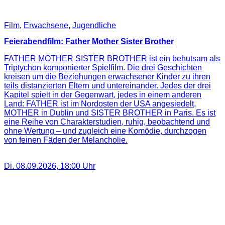
Film
,
Erwachsene
,
Jugendliche
Feierabendfilm: Father Mother Sister Brother
FATHER MOTHER SISTER BROTHER ist ein behutsam als
Triptychon komponierter Spielfilm. Die drei Geschichten
kreisen um die Beziehungen erwachsener Kinder zu ihren
teils distanzierten Eltern und untereinander. Jedes der drei
Kapitel spielt in der Gegenwart, jedes in einem anderen
Land: FATHER ist im Nordosten der USA angesiedelt,
MOTHER in Dublin und SISTER BROTHER in Paris. Es ist
eine Reihe von Charakterstudien, ruhig, beobachtend und
ohne Wertung – und zugleich eine Komödie, durchzogen
von feinen Fäden der Melancholie.
Di. 08.09.2026
,
18:00
Uhr