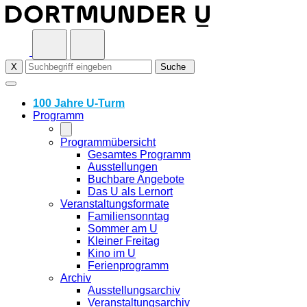
Skip
to
content
X
Suche
100 Jahre U-Turm
Programm
Programmübersicht
Gesamtes Programm
Ausstellungen
Buchbare Angebote
Das U als Lernort
Veranstaltungsformate
Familiensonntag
Sommer am U
Kleiner Freitag
Kino im U
Ferienprogramm
Archiv
Ausstellungsarchiv
Veranstaltungsarchiv