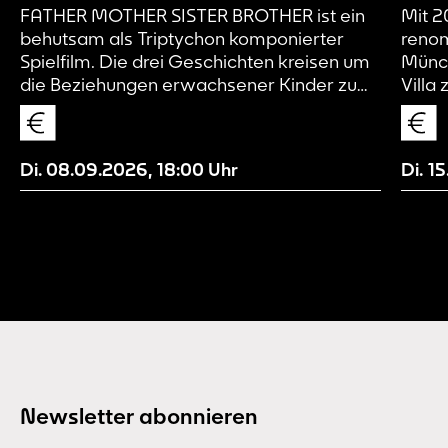
FATHER MOTHER SISTER BROTHER ist ein
Mit 2
behutsam als Triptychon komponierter
renom
Spielfilm. Die drei Geschichten kreisen um
Münch
die Beziehungen erwachsener Kinder zu
Villa
ihren teils distanzierten Eltern und
Herma
untereinander. Jedes der drei Kapitel spielt
Herau
in der Gegenwart, jedes in einem anderen
und d
Di. 08.09.2026
,
18:00
Uhr
Di. 1
Land: FATHER ist im Nordosten der USA
alkoh
angesiedelt, MOTHER in Dublin und SISTER
Große
BROTHER in Paris. Es ist eine Reihe von
in de
Charakterstudien, ruhig, beobachtend und
welch
ohne Wertung – und zugleich eine
Komödie, durchzogen von feinen Fäden
der Melancholie.
Newsletter abonnieren