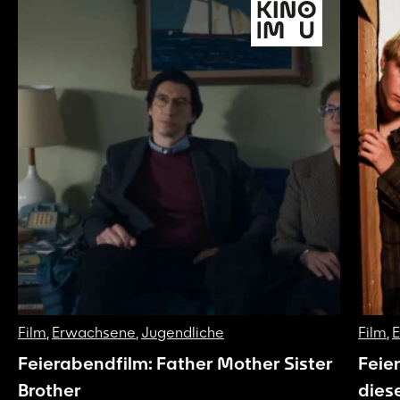
Film
,
Erwachsene
,
Jugendliche
Film
,
Feierabendfilm: Father Mother Sister
Feie
Brother
dies