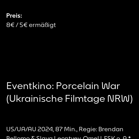
Preis:
8€ / 5€ ermäßigt
Eventkino: Porcelain War
(Ukrainische Filmtage NRW)
US/UA/AU 2024, 87 Min., Regie: Brendan
Bellomo & Slava Leontyev, OmeU, FSK o. A.
*