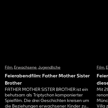
Film
,
Erwachsene
,
Jugendliche
Film
,
Feierabendfilm: Father Mother Sister
Feie
Brother
dies
FATHER MOTHER SISTER BROTHER ist ein
Mit 2
behutsam als Triptychon komponierter
renom
Spielfilm. Die drei Geschichten kreisen um
Münch
die Beziehungen erwachsener Kinder zu
Villa