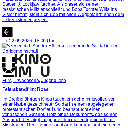
Steven J. Lockjaw fürchtet. Als dieser sich einer
rassistischen Miliz anschließt und Bobs Tochter Willa ins
Visier nimmt, stellt sich Bob mit alten Weggefährt*innen dem
Extremisten entgegen.
Di. 22.09.2026
,
18:00
Uhr
Film
,
Erwachsene
,
Jugendliche
Feierabendfilm: Rose
Im Dreißigjährigen Krieg taucht ein geheimnisvoller, von
einer Narbe gezeichneter Soldat in einem abgelegenen
protestantischen Dorf auf und beansprucht einen
verlassenen Gutshof. Trotz eines Dokuments, das seinen
Anspruch bestätigt, begegnet ihm die Dorfgemeinde mit
Misstrauen. Der Fremde sucht Anerkennung und ein neues