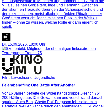
Schauspielschule in München angenommen und zieht in die
Villa zu seinen Großeltern, Inge und Hermann. Zwischen
den skurrilen Herausforderungen der Schauspielschule und
den exzentrischen, meist alkoholgetränkten Ritualen seiner
Großeltern versucht Joachim seinen Platz in der Welt zu
finden – ohne zu wissen, welche Rolle er darin eigentlich
spielt.
Di. 15.09.2026
,
18:00
Uhr
Film
,
Erwachsene
,
Jugendliche
Feierabendfilm: One Battle After Another
Vor 16 Jahren befreite die Widerstandsgruppe „French 75“
200 Häftlinge aus ICE-Gewahrsam und verschwand danach
spurlos. Auch Bob „Ghetto Pat“ Ferguson lebt seitdem in
Paranoia, weil er Rache durch den ehemaligen ICE-Colonel