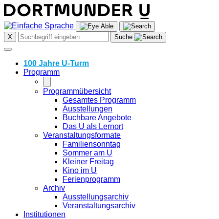
Skip
to
content
X
Suche
100 Jahre U-Turm
Programm
Programmübersicht
Gesamtes Programm
Ausstellungen
Buchbare Angebote
Das U als Lernort
Veranstaltungsformate
Familiensonntag
Sommer am U
Kleiner Freitag
Kino im U
Ferienprogramm
Archiv
Ausstellungsarchiv
Veranstaltungsarchiv
Institutionen