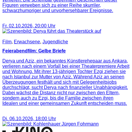
Figuren verweben sich zu einer Reihe skurriler,
schwarzhumoriger und unvorhersehbarer Ereignisse.
Fr. 02.10.2026
,
20:00
Uhr
Film
,
Erwachsene
,
Jugendliche
Feierabendfilm: Gelbe Briefe
Derya und Aziz, ein bekanntes Künstlerehepaar aus Ankara,
verlieren nach einem Vorfall bei einer Theaterpremiere Arbeit
und Wohnung. Mit ihrer 13-jährigen Tochter Ezgi ziehen sie
nach Istanbul zur Mutter von Aziz. Während Aziz an seinen
Überzeugungen festhält und sich mit Gelegenheitsjobs
durchschlägt, sucht Derya nach finanzieller Unabhängigkeit.
Dabei wächst die Distanz nicht nur zwischen den Eltern,
sondern auch zu Ezgi, bis die Familie zwischen ihren
Idealen und einer gemeinsamen Zukunft entscheiden muss.
Di. 06.10.2026
,
18:00
Uhr