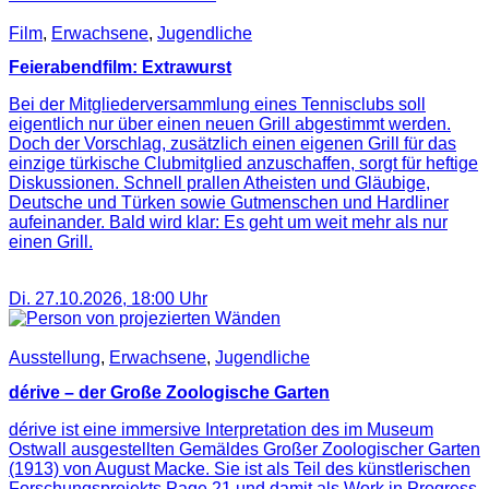
Film
,
Erwachsene
,
Jugendliche
Feierabendfilm: Extrawurst
Bei der Mitgliederversammlung eines Tennisclubs soll
eigentlich nur über einen neuen Grill abgestimmt werden.
Doch der Vorschlag, zusätzlich einen eigenen Grill für das
einzige türkische Clubmitglied anzuschaffen, sorgt für heftige
Diskussionen. Schnell prallen Atheisten und Gläubige,
Deutsche und Türken sowie Gutmenschen und Hardliner
aufeinander. Bald wird klar: Es geht um weit mehr als nur
einen Grill.
Di. 27.10.2026
,
18:00
Uhr
Ausstellung
,
Erwachsene
,
Jugendliche
dérive – der Große Zoologische Garten
dérive ist eine immersive Interpretation des im Museum
Ostwall ausgestellten Gemäldes Großer Zoologischer Garten
(1913) von August Macke. Sie ist als Teil des künstlerischen
Forschungsprojekts Page 21 und damit als Work in Progress