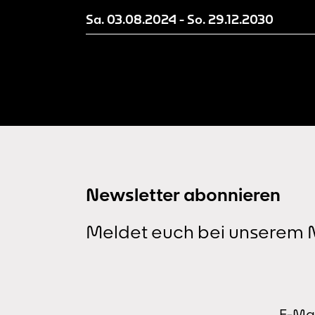
Progress zu verstehen. Wir mache
Sa. 03.08.2024
-
So. 29.12.2030
aktuelle Entwicklungsstände unse
Erzählwelt sichtbar und evaluieren
und entwickeln diese mit Hilfe von
euch als Besucher*innen weiter.
Newsletter abonnieren
Meldet euch bei unserem N
E-Mai