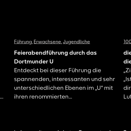
Führung
,
Erwachsene
,
Jugendliche
100
Feierabendführung durch das
di
Dortmunder U
di
Entdeckt bei dieser Führung die
„Z
spannenden, interessanten und sehr
„Is
unterschiedlichen Ebenen im „U“ mit
di
ihren renommierten
Lu
es
Kooperationspartnern, die Kunst
di
s
zeigen, Kreativität fördern und
di
zeitgemäße Formate entwickeln, um
di