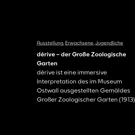
Ausstellung
,
Erwachsene
,
Jugendliche
dérive – der Große Zoologische
Garten
dérive ist eine immersive
Interpretation des im Museum
Ostwall ausgestellten Gemäldes
Großer Zoologischer Garten (1913)
von August Macke. Sie ist als Teil d
künstlerischen Forschungsprojekt
Page 21 und damit als Work in