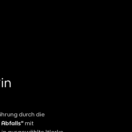
in
Führung durch die
 Abfalls“
mit
e in ausgewählte Werke