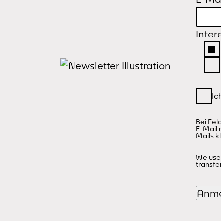
Inter
Bei Fel
E-Mail 
Mails kl
We use 
transfe