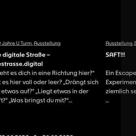
 Jahre U Turm
,
Ausstellung
Ausstellung
,
e digitale Straße –
SAFT!!!
estrasse.digital
ieht es dich in eine Richtung hier?“
Ein Escap
t es hier voll oder leer? „Drängt sich
Experiment
r etwas auf?“ „Liegt etwas in der
ziemlich 
ft?“ „Was bringst du mit?“
estrasse.digital diestrasse.digital
Juhu, Unst
estrasse.digital diestrasse.digital
nur gut se
e digitale Straße An sieben Orten
Ihr findet