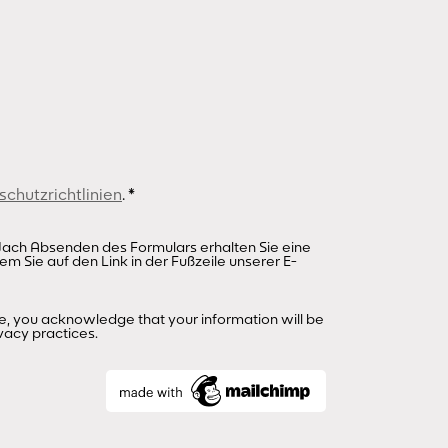
alle ewig
richtig füh
Avatar, sp
Wimmelbil
und trefft
Am Ende mü
entscheide
chutzrichtlinien
.
*
Mutanten 
wollt ihr o
r. Nach Absenden des Formulars erhalten Sie eine
em Sie auf den Link in der Fußzeile unserer E-
die Wahl!
e, you acknowledge that your information will be
Die Ausste
vacy practices.
Mitgestal
Was ist dir
oder Mens