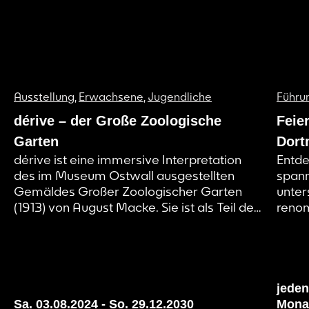
Ausstellung
,
Erwachsene
,
Jugendliche
Führu
dérive – der Große Zoologische
Feie
Garten
Dort
dérive ist eine immersive Interpretation
Entde
des im Museum Ostwall ausgestellten
spann
Gemäldes Großer Zoologischer Garten
unter
(1913) von August Macke. Sie ist als Teil des
renom
künstlerischen Forschungsprojekts Page 21
Kunst
und damit als Work in Progress zu
zeitg
verstehen. Wir machen aktuelle
Mensc
Entwicklungsstände unserer Erzählwelt
inspi
sichtbar und evaluieren und entwickeln
Gegen
jeden
diese mit Hilfe von euch als
Sa. 03.08.2024
-
So. 29.12.2030
Mona