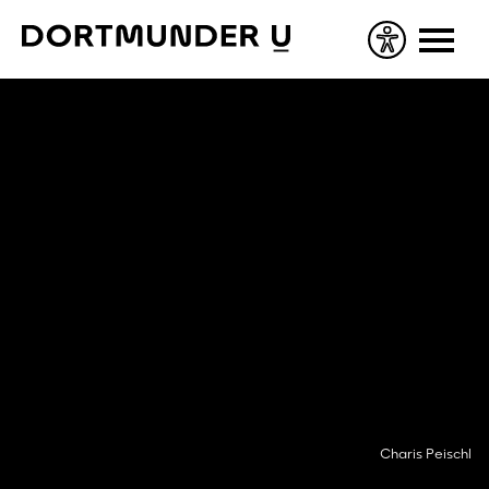
Skip
to
content
Charis Peischl