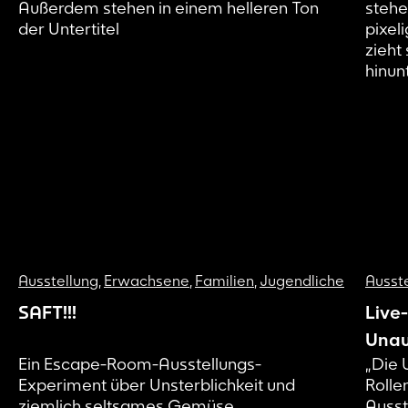
Ausstellung
,
Erwachsene
,
Familien
,
Jugendliche
Ausst
SAFT!!!
Live-
Unau
Ein Escape-Room-Ausstellungs-
„Die 
Gesc
Experiment über Unsterblichkeit und
Rolle
Auss
ziemlich seltsames Gemüse
Ausst