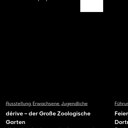
Ausstellung
,
Erwachsene
,
Jugendliche
Führu
dérive – der Große Zoologische
Feie
Garten
Dort