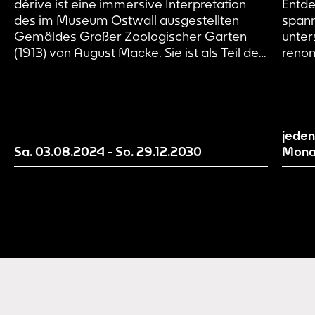
dérive ist eine immersive Interpretation
Entde
des im Museum Ostwall ausgestellten
spann
Gemäldes Großer Zoologischer Garten
unter
(1913) von August Macke. Sie ist als Teil des
renom
künstlerischen Forschungsprojekts Page 21
Kunst
und damit als Work in Progress zu
zeitg
verstehen. Wir machen aktuelle
Mensc
Entwicklungsstände unserer Erzählwelt
inspi
sichtbar und evaluieren und entwickeln
Gegen
jeden
diese mit Hilfe von euch als
Sa. 03.08.2024
-
So. 29.12.2030
Mona
Besucher*innen weiter.