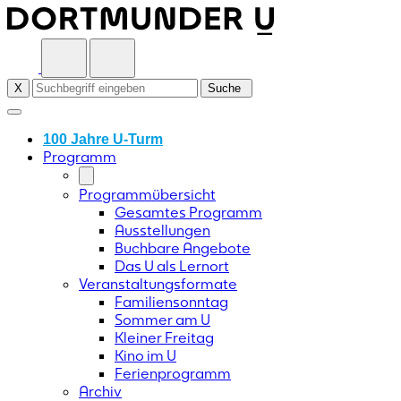
Skip
to
content
X
Suche
100 Jahre U-Turm
Programm
Programmübersicht
Gesamtes Programm
Ausstellungen
Buchbare Angebote
Das U als Lernort
Veranstaltungsformate
Familiensonntag
Sommer am U
Kleiner Freitag
Kino im U
Ferienprogramm
Archiv