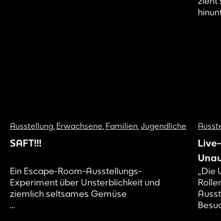
Ausstellung
,
Erwachsene
,
Familien
,
Jugendliche
Ausst
SAFT!!!
Live-
Unau
Ein Escape-Room-Ausstellungs-
„Die 
Gesc
Experiment über Unsterblichkeit und
Rolle
Auss
ziemlich seltsames Gemüse
Ausst
Besuc
Juhu, Unsterblichkeit! Das kann doch nur
in ei