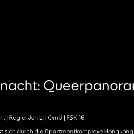
mnacht: Queerpanor
 | Regie: Jun Li | OmU | FSK 16
st sich durch die Apartmentkomplexe Hongkongs