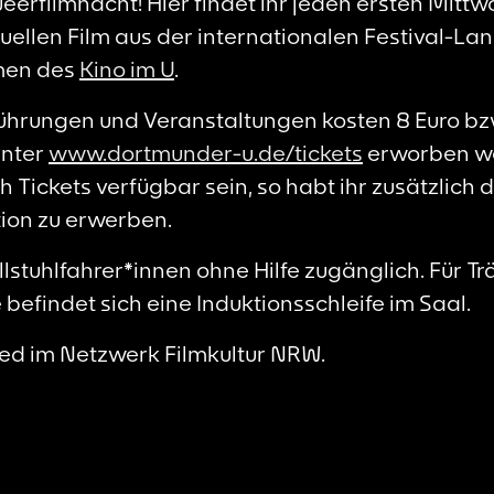
erfilmnacht! Hier findet ihr jeden ersten Mitt
uellen Film aus der internationalen Festival-Lan
men des
Kino im U
.
rführungen und Veranstaltungen kosten 8 Euro bz
unter
www.dortmunder-u.de/tickets
erworben we
Tickets verfügbar sein, so habt ihr zusätzlich d
tion zu erwerben.
ollstuhlfahrer*innen ohne Hilfe zugänglich. Für T
befindet sich eine Induktionsschleife im Saal.
lied im Netzwerk Filmkultur NRW.