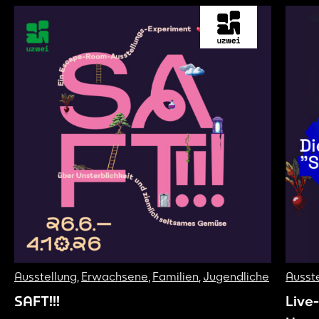
Ausstellung
,
Erwachsene
,
Familien
,
Jugendliche
Ausst
SAFT!!!
Live-