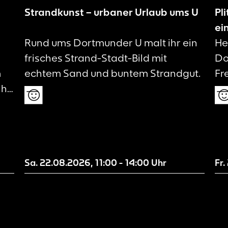
Strandkunst – urbaner Urlaub ums U
Pl
ei
Rund ums Dortmunder U malt ihr ein
He
frisches Strand-Stadt-Bild mit
Do
m
echtem Sand und buntem Strandgut.
Fr
ihr
en
Sa. 22.08.2026
,
11:00
-
14:00
Uhr
Fr
n
s