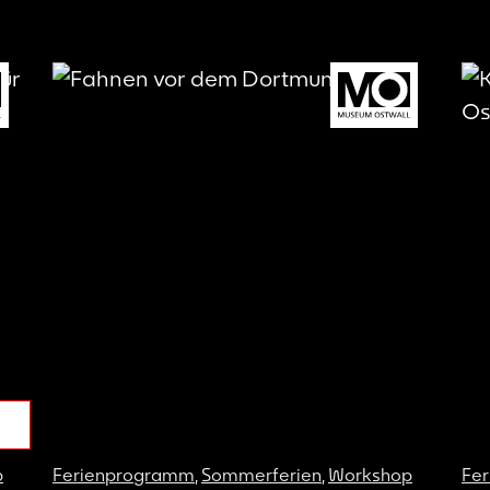
p
Ferienprogramm
,
Sommerferien
,
Workshop
Fe