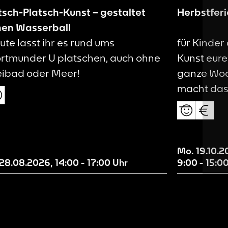
itsch-Platsch-Kunst – gestaltet
Herbstferi
nen Wasserball
ute lasst ihr es rund ums
für Kinder
rtmunder U platschen, auch ohne
Kunst eure
eibad oder Meer!
ganze Woc
macht das 
schön, ist
euch oder f
mit dem Wo
es, bringt 
Mo. 19.10.
. 28.08.2026
,
14:00
-
17:00
Uhr
9:00
-
15:0
hinterlass