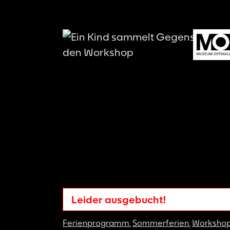
Leider ausgebucht!
Ferienprogramm
,
Sommerferien
,
Worksho