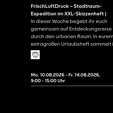
FrischLuftDruck – Stadtraum-
Expedition im XXL-Skizzenheft |
In dieser Woche begebt ihr euch
gemeinsam auf Entdeckungsreise
durch den urbanen Raum. In eure
extragroßen Urlaubsheft sammelt 
Eindrücke, Spuren und
Druckelemente von euren Ausflüg
rund ums Dortmunder U. Von
gefundenen Verpackungen über
Mo. 10.08.2026
-
Fr. 14.08.2026
,
9:00
-
15:00
Uhr
Skizzen von geheimnisvollen Ecke
bis zu Experimenten mit
Drucktechniken – alles wandert in
Heft und erzählt eure ganz eigene
Stadterfahrung. Bewegung...