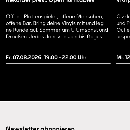
Offene Plattenspieler, offene Menschen,
Cizzl
offene Bar. Bring deine Vinyls mit und leg
und P
ne Runde auf. Sommer am U Umsonst und
Out e
Draußen. Jedes Jahr von Juni bis August
urspr
wird der Vorplatz des Dortmunder U zur
erinn
Festivalbühne. Dank des bewährten
und k
„made by many“-Konzepts ist für ziemlich
in ei
Fr. 07.08.2026
,
19:00
-
22:00
Uhr
Mi. 1
jeden Geschmack etwas dabei – ob Live-
– mit
Musik von Folk & Indie...
90er-
Newsletter abonnieren