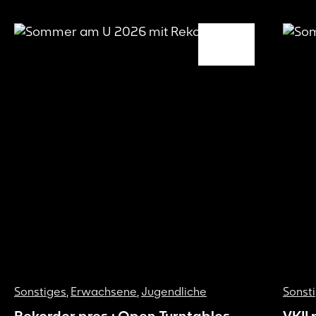
Sonstiges
,
Erwachsene
,
Jugendliche
Sonst
Rekorder pres.: Open Turntables
VKII 