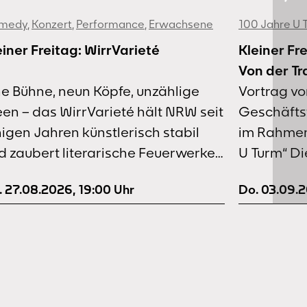
medy
,
Konzert
,
Performance
,
Erwachsene
100 Jahre U 
einer Freitag: WirrVarieté
Kleiner F
Von der Tr
ne Bühne, neun Köpfe, unzählige
Kreativze
Vortrag vo
een – das WirrVarieté hält NRW seit
Geschäftsf
nigen Jahren künstlerisch stabil
im Rahmen
d zaubert literarische Feuerwerke,
U Turm“ Di
surde Gedankensprünge und
Wettbewer
. 27.08.2026
,
19:00
Uhr
Do. 03.09.
inste Livekunst auf die Bühnen.
Umsetzung
nn Andy Strauß, Sandra Da Vina,
Gerber Ar
bastian 23, Luca Swieter, Aylin
hat eine s
lik, Yannick Steinkellner und Jana
als auch z
ller zusammentreffen, entsteht
Zeitstrukt
hr als eine Lesebühne – ein
durch den