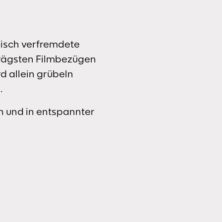
risch verfremdete
hrägsten Filmbezügen
d allein grübeln
.
n und in entspannter