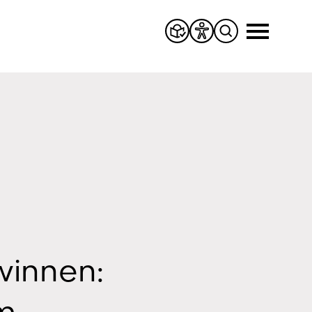
winnen:
im