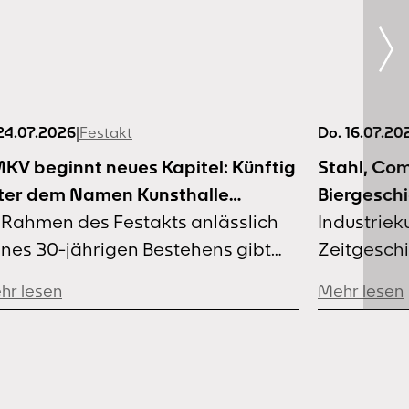
 24.07.2026
,
Top News
|
Festakt
Do. 16.07.20
KV beginnt neues Kapitel: Künftig
Stahl, Co
ter dem Namen Kunsthalle
Biergesch
rtmund
 Rahmen des Festakts anlässlich
Führungen
Industrieku
ines 30-jährigen Bestehens gibt
Zeitgeschi
r HMKV HMKV am 24. Juli eine
bieten di
hr lesen
Mehr lesen
chtige Weiterentwicklung bekannt:
abwechslu
r Ausstellungsort trägt künftig den
Führungsp
men Kunsthalle Dortmund.
eine Fahrr
Dortmunde