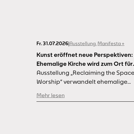
Fr. 31.07.2026
|
Ausstellung
,
Manifesta +
Kunst eröffnet neue Perspektiven:
Ehemalige Kirche wird zum Ort für
Kunst und Gemeinschaft
Ausstellung „Reclaiming the Space
Worship“ verwandelt ehemalige
Kirche in Dortmund-Marten Wie
Mehr lesen
können leerstehende Kirchen zu
Orten der Begegnung werden? Di
Ausstellung „Reclaiming the Space
Worship – An Artistic Manifesto“