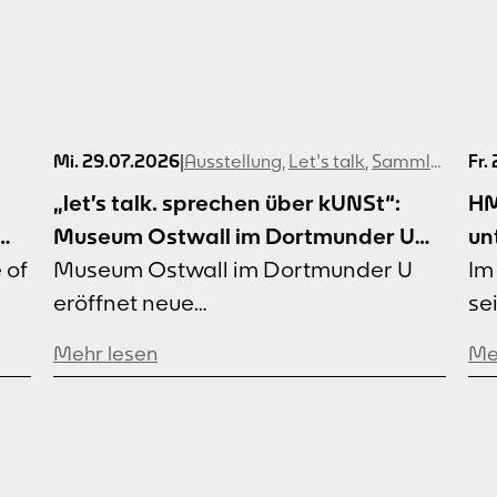
Mi. 29.07.2026
|
Ausstellung
,
Let's talk
,
Sammlungspräsentation
Fr.
„let’s talk. sprechen über kUNSt“:
HM
Museum Ostwall im Dortmunder U
un
 of
eröffnet neue
Museum Ostwall im Dortmunder U
Do
Im
Sammlungspräsentation im
eröffnet neue
se
September
Sammlungspräsentation im
de
Mehr lesen
Me
September.
wi
e
De
 of
Na