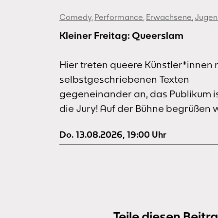
Comedy
,
Performance
,
Erwachsene
,
Jugendli
Kleiner Freitag: Queerslam
Hier treten queere Künstler*innen 
selbstgeschriebenen Texten
gegeneinander an, das Publikum i
die Jury! Auf der Bühne begrüßen w
ein gemixtes Lineup aus lauten
Do. 13.08.2026
,
19:00
Uhr
Nachwuchsstimmen und erfahren
Bühnenmenschen, ersten Auftritte
und Jubiläen, selbst angemeldete
und eingeladenen Poet*innen.
Dahinter steckt ein mehrköpfiges
Veranstaltungskollektiv, das den
Teile diesen Beitra