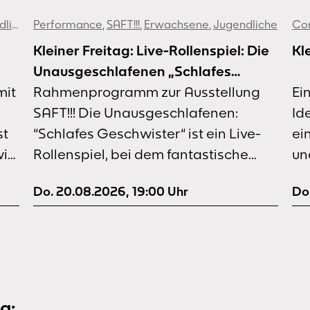
che
Performance
,
SAFT!!!
,
Erwachsene
,
Jugendliche
Co
Kleiner Freitag: Live-Rollenspiel: Die
Kl
Unausgeschlafenen „Schlafes
mit
Geschwister“
Rahmenprogramm zur Ausstellung
Ei
SAFT!!! Die Unausgeschlafenen:
Id
st
“Schlafes Geschwister“ ist ein Live-
ei
ir
Rollenspiel, bei dem fantastische
un
Figuren Euch durch eine interaktive
ab
Do. 20.08.2026
,
19:00
Uhr
Do
en
Geschichte führen. Ihr löst Aufgaben,
fe
n
erhaltet Belohnungen und bestimmt
We
n
das Ende der Erzählung aktiv mit.
Se
Mechanismen, die ihr sonst aus
Ce
Computerspielen kennt, findet ihr im
Go
Hier und Jetzt wieder. Aufwendige
me
g: