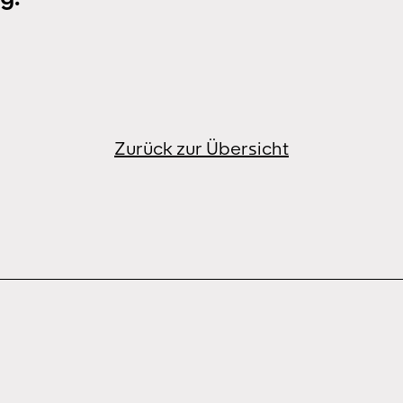
Kostüme und Requisiten schaffen
mo
ten
eine ansteckende…
Zurück zur Übersicht