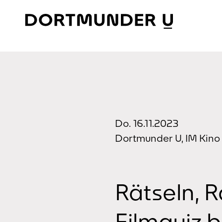
Skip
to
content
Do. 16.11.2023
Dortmunder U, IM Kino (
Rätseln, 
Filmquiz b